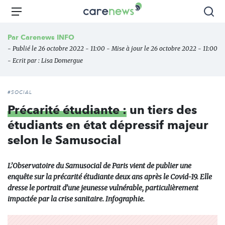
Aller
Carenews,
Menu
Rec
au
Le
contenu
média
Par
Carenews INFO
principal
des
- Publié le 26 octobre 2022 - 11:00 - Mise à jour le 26 octobre 2022 - 11:00
acteurs
- Ecrit par :
Lisa Domergue
de
l'engagement
#SOCIAL
Précarité étudiante :
un tiers des
étudiants en état dépressif majeur
selon le Samusocial
L’Observatoire du Samusocial de Paris vient de publier une
enquête sur la précarité étudiante deux ans après le Covid-19. Elle
dresse le portrait d’une jeunesse vulnérable, particulièrement
impactée par la crise sanitaire. Infographie.