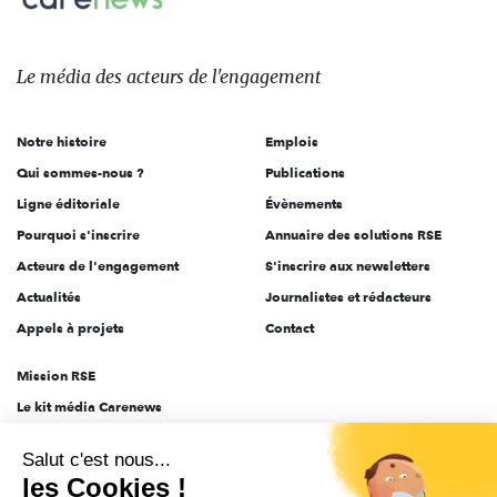
Le
média
des
Le média
des acteurs
de l'engagement
acteurs
de
Notre histoire
Emplois
l'engagement
Qui sommes-nous ?
Publications
Ligne éditoriale
Évènements
Pourquoi s'inscrire
Annuaire des solutions RSE
Acteurs de l'engagement
S'inscrire aux newsletters
Actualités
Journalistes et rédacteurs
Appels à projets
Contact
Mission RSE
Le kit média Carenews
Groupe AEF
Salut c'est nous...
AEF info
les Cookies !