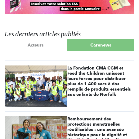
Les derniers articles publiés
Acteurs
Carenews
La Fondation CMA CGM et
Feed the Children unissent
leurs forces pour distribuer
plus de 1 400 sacs à dos
remplis de produits essentiels
aux enfants de Norfolk
Remboursement des
protections menstruelles
réutilisables : une avancée
historique pour la dignité et