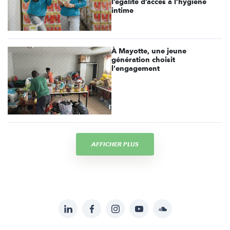
l’égalité d’accès à l’hygiène
intime
À Mayotte, une jeune
génération choisit
l'engagement
AFFICHER PLUS
LinkedIn
Facebook
Instagram
YouTube
Soundcloud
Suivez-