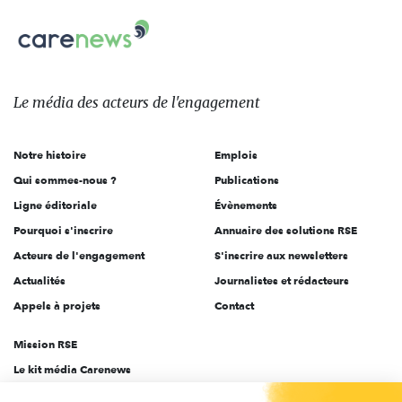
nous
Carenews,
sur:
Le
média
des
Le média
des acteurs
de l'engagement
acteurs
de
Notre histoire
Emplois
l'engagement
Qui sommes-nous ?
Publications
Ligne éditoriale
Évènements
Pourquoi s'inscrire
Annuaire des solutions RSE
Acteurs de l'engagement
S'inscrire aux newsletters
Actualités
Journalistes et rédacteurs
Appels à projets
Contact
Mission RSE
Le kit média Carenews
Groupe AEF