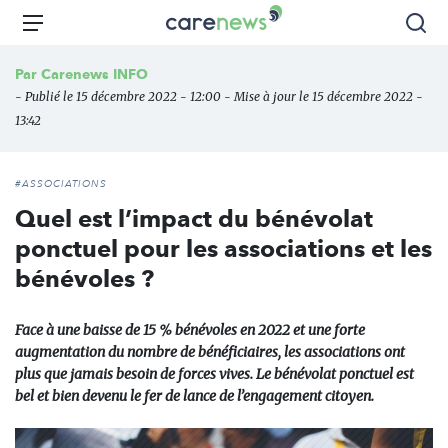
Aller
Carenews,
Menu
Rec
au
Le
contenu
média
Par
Carenews INFO
principal
des
- Publié le 15 décembre 2022 - 12:00 - Mise à jour le 15 décembre 2022 -
acteurs
13:42
de
l'engagement
#ASSOCIATIONS
Quel est l’impact du bénévolat
ponctuel pour les associations et les
bénévoles ?
Face à une baisse de 15 % bénévoles en 2022 et une forte
augmentation du nombre de bénéficiaires, les associations ont
plus que jamais besoin de forces vives. Le bénévolat ponctuel est
bel et bien devenu le fer de lance de l’engagement citoyen.