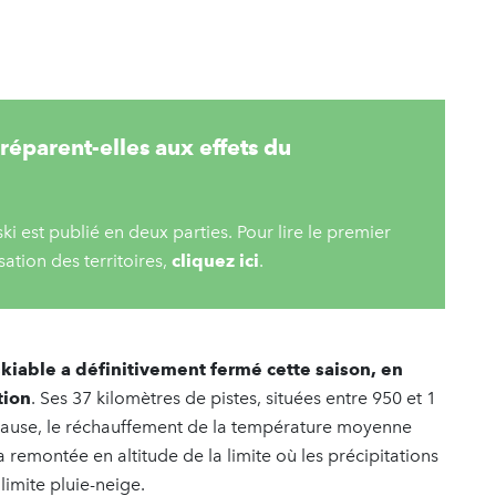
réparent-elles aux effets du
 ski est publié en deux parties. Pour lire le premier
ation des territoires,
cliquez ici
.
kiable a définitivement fermé cette saison, en
tion
. Ses 37 kilomètres de pistes, situées entre 950 et 1
 cause, le réchauffement de la température moyenne
a remontée en altitude de la limite où les précipitations
limite pluie-neige.