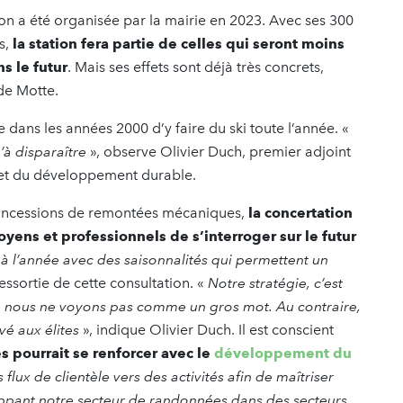
on a été organisée par la mairie en 2023. Avec ses 300
s,
la station fera partie de celles qui seront moins
s le futur
. Mais ses effets sont déjà très concrets,
nde Motte.
 dans les années 2000 d’y faire du ski toute l’année. «
u’à disparaître
», observe Olivier Duch, premier adjoint
 et du développement durable.
concessions de remontées mécaniques,
la concertation
yens et professionnels de s’interroger sur le futur
 à l’année avec des saisonnalités qui permettent un
ssortie de cette consultation. «
Notre stratégie, c’est
e nous ne voyons pas comme un gros mot. Au contraire,
rvé aux élites
», indique Olivier Duch. Il est conscient
s pourrait se renforcer avec le
développement du
flux de clientèle vers des activités afin de maîtriser
pant notre secteur de randonnées dans des secteurs