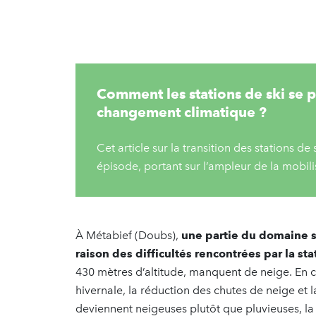
Comment les stations de ski se p
changement climatique ?
Cet article sur la transition des stations de
épisode, portant sur l’ampleur de la mobilis
À Métabief (Doubs),
une partie du domaine s
raison des difficultés rencontrées par la sta
430 mètres d’altitude, manquent de neige. En
hivernale, la réduction des chutes de neige et l
deviennent neigeuses plutôt que pluvieuses, la 