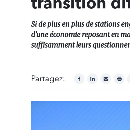
transition di
Si de plus en plus de stations e
d’une économie reposant en majo
suffisamment leurs questionne
Partagez:
facebook
linkedin
mail
print