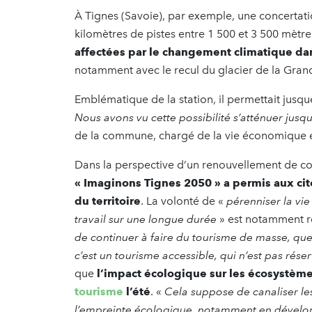
À Tignes (Savoie), par exemple, une concertati
kilomètres de pistes entre 1 500 et 3 500 mètre
affectées par le changement climatique dan
notamment avec le recul du glacier de la Gra
Emblématique de la station, il permettait jusque
Nous avons vu cette possibilité s’atténuer jusq
de la commune, chargé de la vie économique
Dans la perspective d’un renouvellement de 
« Imaginons Tignes 2050 » a permis aux cito
du territoire
. La volonté de «
pérenniser la vie
travail sur une longue durée
» est notamment re
de continuer à faire du tourisme de masse, qu
c’est un tourisme accessible, qui n’est pas rése
que
l’impact écologique sur les écosystème
tourisme
l’été
. «
Cela suppose de canaliser les 
l’empreinte écologique, notamment en dévelop