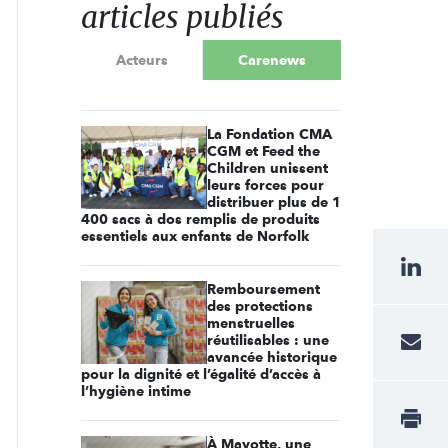
articles publiés
Acteurs
Carenews
La Fondation CMA
CGM et Feed the
Children unissent
leurs forces pour
distribuer plus de 1
400 sacs à dos remplis de produits
essentiels aux enfants de Norfolk
Remboursement
des protections
menstruelles
réutilisables : une
avancée historique
pour la dignité et l’égalité d’accès à
l’hygiène intime
À Mayotte, une