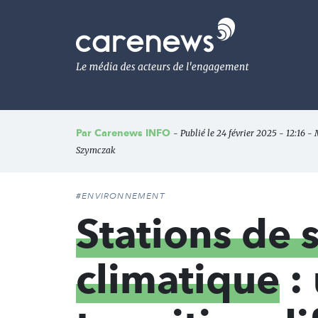
Aller
au
Carenews,
contenu
Le
principal
média
des
acteurs
de
l'engagement
Par
Carenews INFO
- Publié le 24 février 2025 - 12:16 - 
Szymczak
#ENVIRONNEMENT
Stations de 
climatique
: