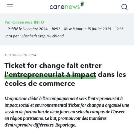
Aller
Carenews,
Menu
Rec
au
Le
contenu
média
Par
Carenews INFO
principal
des
- Publié le 3 octobre 2024 - 16:52 - Mise à jour le 15 juillet 2025 - 12:35 -
acteurs
Ecrit par :
Elisabeth Crépin-Leblond
de
l'engagement
#ENTREPRENEURIAT
Ticket for change fait entrer
l'entrepreneuriat à impact
dans les
écoles de commerce
L’organisme dédié à l’accompagnement vers l’entrepreneuriat à
impact social et environnemental Ticket for change a organisé une
session de formation de deux jours au sein du campus de l’Inseec
en région parisienne. Le but, promouvoir des manières
d’entreprendre différentes. Reportage.