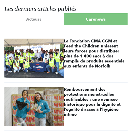
Les derniers articles publiés
Acteurs
Carenews
La Fondation CMA CGM et
Feed the Children unissent
leurs forces pour distribuer
plus de 1 400 sacs à dos
remplis de produits essentiels
aux enfants de Norfolk
Remboursement des
protections menstruelles
réutilisables : une avancée
historique pour la dignité et
l’égalité d’accès à l’hygiène
intime