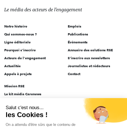
média
des
Le média
des acteurs
de l'engagement
acteurs
de
Notre histoire
Emplois
l'engagement
Qui sommes-nous ?
Publications
Ligne éditoriale
Évènements
Pourquoi s'inscrire
Annuaire des solutions RSE
Acteurs de l'engagement
S'inscrire aux newsletters
Actualités
Journalistes et rédacteurs
Appels à projets
Contact
Mission RSE
Le kit média Carenews
Groupe AEF
Salut c'est nous...
AEF info
les Cookies !
Novethic
On a attendu d'être sûrs que le contenu de
PRODURABLE