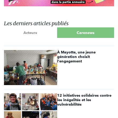
Les derniers articles publiés
Acteurs
Carenews
À Mayotte, une jeune
génération choisit
l'engagement
12 initiatives solidaires contre
les inégalités et les
vulnérabilités