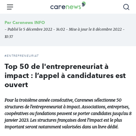
Aller
Carenews,
Menu
Rec
au
Le
contenu
média
Par
Carenews INFO
principal
des
- Publié le 5 décembre 2022 - 14:02 - Mise à jour le 8 décembre 2022 -
acteurs
10:37
de
l'engagement
#ENTREPRENEURIAT
Top 50 de l'entrepreneuriat à
impact : l’appel à candidatures est
ouvert
Pour la troisième année consécutive, Carenews sélectionne 50
structures de l’entrepreneuriat à impact. Associations, entreprises,
coopératives ou fondations peuvent se porter candidates jusqu’au 8
janvier 2023. Les structures françaises dont l’impact est le plus
important seront notamment valorisées dans un livre dédié.