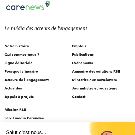
Carenews,
sur:
Le
média
des
Le média
des acteurs
de l'engagement
acteurs
de
Notre histoire
Emplois
l'engagement
Qui sommes-nous ?
Publications
Ligne éditoriale
Évènements
Pourquoi s'inscrire
Annuaire des solutions RSE
Acteurs de l'engagement
S'inscrire aux newsletters
Actualités
Journalistes et rédacteurs
Appels à projets
Contact
Mission RSE
Le kit média Carenews
Groupe AEF
Salut c'est nous...
AEF info