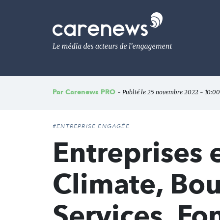
Aller
au
Carenews,
contenu
Le
principal
média
des
acteurs
de
l'engagement
Par
Carenews PRO
- Publié le 25 novembre 2022 - 10:00
#ENTREPRISE ENGAGÉE
Entreprises
Climate, Bo
Services, Fo