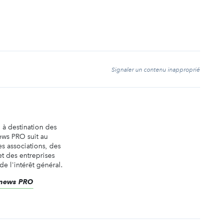
t
Signaler un contenu inapproprié
n à destination des
ews PRO suit au
es associations, des
t des entreprises
de l'intérêt général.
renews PRO