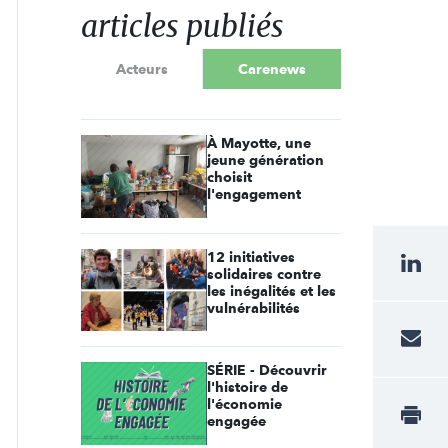
articles publiés
Acteurs
Carenews
À Mayotte, une
jeune génération
choisit
l'engagement
12 initiatives
solidaires contre
les inégalités et les
vulnérabilités
SÉRIE - Découvrir
l'histoire de
l'économie
engagée