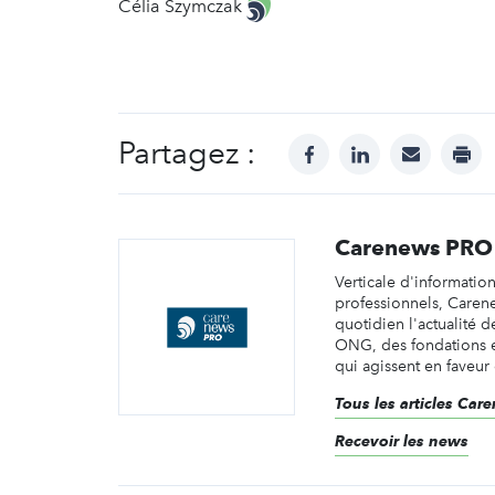
Célia Szymczak
Partagez :
facebook
linkedin
mail
prin
Carenews PRO
Verticale d'informatio
professionnels, Caren
quotidien l'actualité d
ONG, des fondations e
qui agissent en faveur 
Tous les articles Ca
Recevoir les news