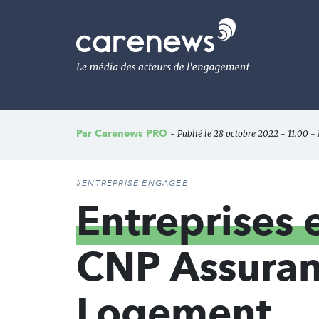
Aller
au
Carenews,
contenu
Le
principal
média
des
acteurs
de
l'engagement
Par
Carenews PRO
- Publié le 28 octobre 2022 - 11:00 - 
#ENTREPRISE ENGAGÉE
Entreprises
CNP Assuran
Logement