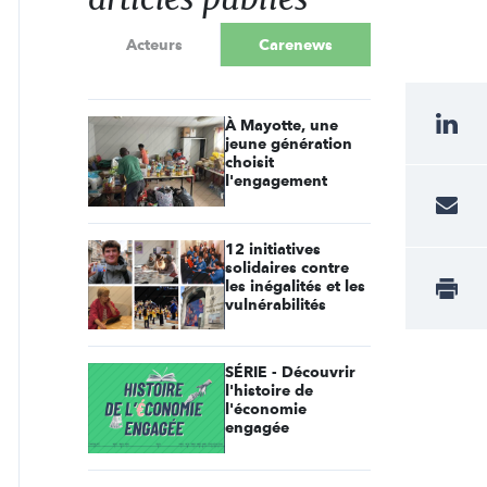
Acteurs
Carenews
À Mayotte, une
jeune génération
choisit
l'engagement
12 initiatives
solidaires contre
les inégalités et les
vulnérabilités
SÉRIE - Découvrir
l'histoire de
l'économie
engagée