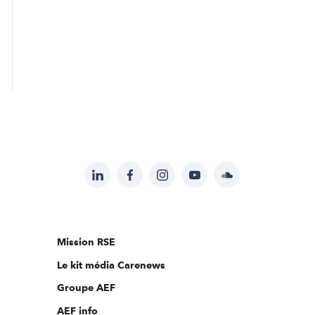
LinkedIn
Facebook
Instagram
YouTube
Soundcloud
Suivez-
nous
sur:
Mission RSE
Le kit média Carenews
Groupe AEF
AEF info