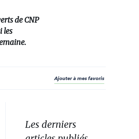
verts de CNP
 les
 semaine.
Ajouter à mes favoris
Les derniers
articles publiés