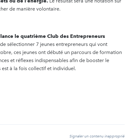
hets ou de l’énergie.
Le résultat sera une notation sur
cher de manière volontaire.
 lance le quatrième Club des Entrepreneurs
de sélectionner 7 jeunes entrepreneurs qui vont
ctobre, ces jeunes ont débuté un parcours de formation
nces et réflexes indispensables afin de booster le
t à la fois collectif et individuel.
t
Signaler un contenu inapproprié