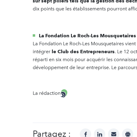
sur sept piliers tels que la gestion des déc
dix points que les établissements pourront affi
La Fondation Le Roch-Les Mousquetaires
La Fondation Le Roch-Les Mousquetaires vient 
intégrer
le Club des Entrepreneurs
. Le 12 o
réparti en six mois pour acquérir les connaissa
développement de leur entreprise. Le parcours es
La rédaction
Partagez :
facebook
linkedin
mail
prin