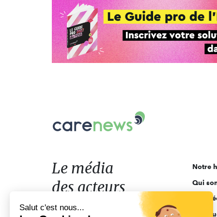
Carenews,
Le
média
des
acteurs
Le média
Notre h
de
des acteurs
Qui so
l'engagement
Ligne é
de l'engagement
Salut c'est nous...
Pourquo