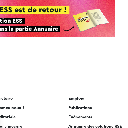
istoire
Emplois
mmes-nous ?
Publications
ditoriale
Évènements
i s'inscrire
Annuaire des solutions RSE