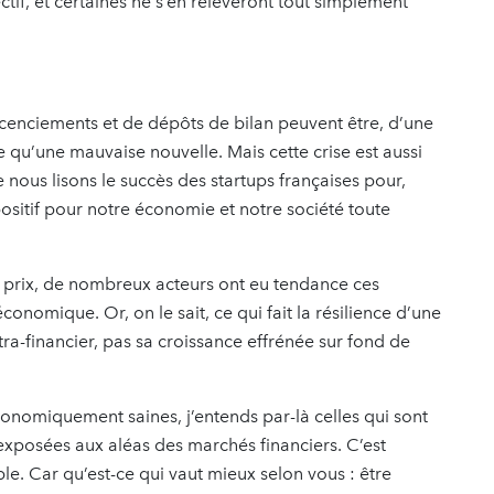
ctif, et certaines ne s’en relèveront tout simplement
icenciements et de dépôts de bilan peuvent être, d’une
u’une mauvaise nouvelle. Mais cette crise est aussi
 nous lisons le succès des startups françaises pour,
positif pour notre économie et notre société toute
t prix, de nombreux acteurs ont eu tendance ces
onomique. Or, on le sait, ce qui fait la résilience d’une
xtra-financier, pas sa croissance effrénée sur fond de
conomiquement saines, j’entends par-là celles qui sont
exposées aux aléas des marchés financiers. C’est
able. Car qu’est-ce qui vaut mieux selon vous : être