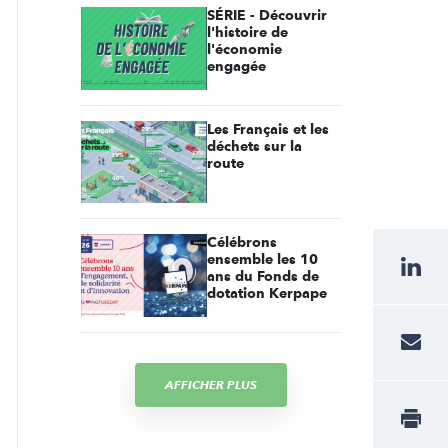
SÉRIE - Découvrir
l'histoire de
l'économie
engagée
Les Français et les
déchets sur la
route
Célébrons
ensemble les 10
ans du Fonds de
dotation Kerpape
AFFICHER PLUS