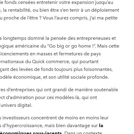
de fonds censées entretenir votre expansion jusqu’au
 la rentabilité, ou bien être s’en tenir à un déploiement
u proche de l’être ? Vous l’aurez compris, j’ai ma petite
ix a longtemps dominé la pensée des entrepreneuses et
logique américaine du “Go big or go home !”. Mais cette
licenciements en masses et fermetures de pays
ernationaux du Quick commerce, qui pourtant
ant des levées de fonds toujours plus foisonnantes,
modèle économique, et son utilité sociale profonde.
ires d’entreprises qui ont grandi de manière soutenable
ct d’admiration pour ces modèles-là, qui ont
univers digital.
les investisseurs concentrent de moins en moins leur
urs d’hypercroissance, mais bien davantage sur
la
s économiques sous-jacents
. Dans un contexte