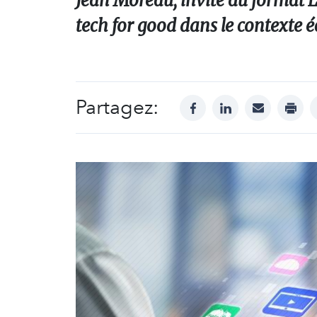
Jean Moreau, invité du format La
tech for good dans le contexte 
Partagez:
facebook
linkedin
mail
print