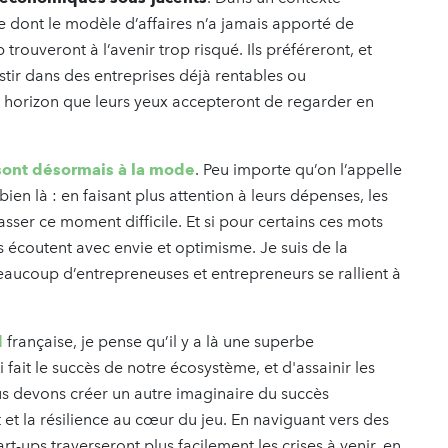
se dont le modèle d’affaires n’a jamais apporté de
trouveront à l’avenir trop risqué. Ils préféreront, et
estir dans des entreprises déjà rentables ou
 horizon que leurs yeux accepteront de regarder en
 sont désormais à la mode
. Peu importe qu’on l’appelle
en là : en faisant plus attention à leurs dépenses, les
ser ce moment difficile. Et si pour certains ces mots
 écoutent avec envie et optimisme. Je suis de la
eaucoup d’entrepreneuses et entrepreneurs se rallient à
d
française, je pense qu’il y a là une superbe
fait le succès de notre écosystème, et d'assainir les
 devons créer un autre imaginaire du succès
 et la résilience au cœur du jeu. En naviguant vers des
t-ups traverseront plus facilement les crises à venir, en