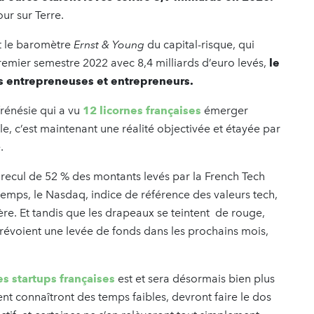
our sur Terre.
nt le baromètre
Ernst & Young
du capital-risque, qui
remier semestre 2022 avec 8,4 milliards d’euro levés,
le
es entrepreneuses et entrepreneurs.
 frénésie qui a vu
12 licornes françaises
émerger
lle, c’est maintenant une réalité objectivée et étayée par
.
recul de 52 % des montants levés par la French Tech
emps, le Nasdaq, indice de référence des valeurs tech,
ière. Et tandis que les drapeaux se teintent de rouge,
 prévoient une levée de fonds dans les prochains mois,
es startups françaises
est et sera désormais bien plus
ent connaîtront des temps faibles, devront faire le dos