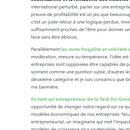
international perturbé, parier sur une entrepri
preuve de profitabilité est un jeu que beaucoup 
c’est un juste retour à une logique perdue, inv
suffisamment proches de l’être pour donner un
face sans être éblouis.
Parallèlement
les mots frugalité et sobriété
modération, mesure ou tempérance, l’idée est bi
entreprises sont supposées être capables de pas
sonnent comme une punition subie, d’autres les
deuxième catégorie et je suis convaincu que b
ma bannière.
En tant qu’entrepreneur de la Tech for Goo
opportunité de changer notre regard sur ce qui 
modèles économiques de nos entreprises. Nous
entrepreneurial, un imaginaire qui met l’impact
modèles de croissance plus soutenables, les star