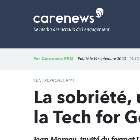
Aller
au
Carenews,
contenu
Le
principal
média
des
acteurs
de
l'engagement
Par
Carenews PRO
- Publié le 14 septembre 2022 - 14:52
#ENTREPRENEURIAT
La sobriété,
la Tech for 