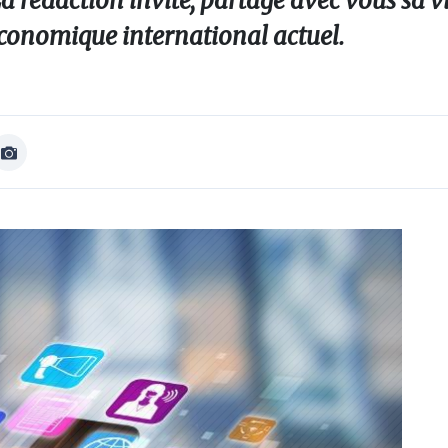
 rédaction invite, partage avec vous sa vi
économique international actuel.
Afficher
Image