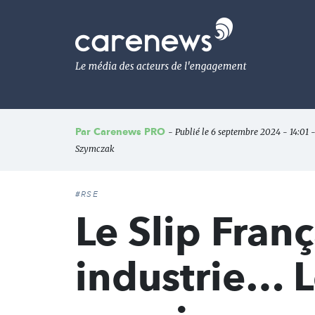
Aller
au
Carenews,
contenu
Le
principal
média
des
acteurs
de
l'engagement
Par
Carenews PRO
- Publié le 6 septembre 2024 - 14:01 -
Szymczak
#RSE
Le Slip Fran
industrie… 