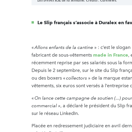
Les brèves RSE de la semaine. Crédits : Carenews.
Le Slip français s’associe à Duralex en fa
«
Allons enfants de la cantine
» : c’est le sloga
fabricant de sous-vêtements
made in France
,
récemment reprise par ses salariés sous la fo
Depuis le 2 septembre, sur le site du Slip franç
ou des boxers «
collectors
» de la marque estam
vêtements, six euros sont versés à l’entreprise
«
On lance cette campagne de soutien (...) pou
commercial »
, a déclaré le président du Slip f
sur le réseau LinkedIn.
Placée en redressement judiciaire en avril derni