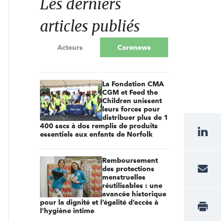
Les derniers
articles publiés
Acteurs
Carenews
La Fondation CMA
CGM et Feed the
Children unissent
leurs forces pour
distribuer plus de 1
400 sacs à dos remplis de produits
essentiels aux enfants de Norfolk
Remboursement
des protections
menstruelles
réutilisables : une
avancée historique
pour la dignité et l’égalité d’accès à
l’hygiène intime