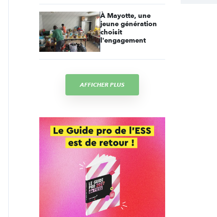
À Mayotte, une
jeune génération
choisit
l'engagement
AFFICHER PLUS