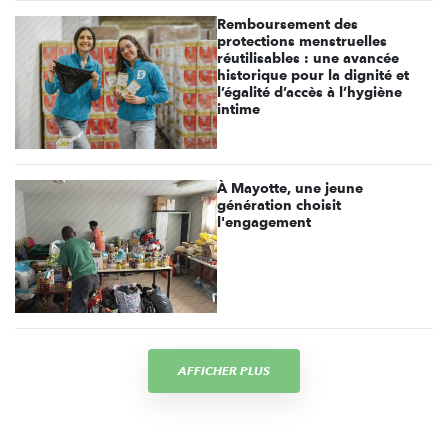
Remboursement des
protections menstruelles
réutilisables : une avancée
historique pour la dignité et
l’égalité d’accès à l’hygiène
intime
À Mayotte, une jeune
génération choisit
l'engagement
AFFICHER PLUS