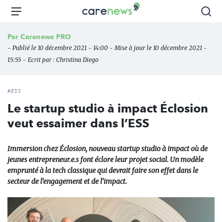
Aller
Carenews,
Menu
Rec
au
Le
contenu
média
Par
Carenews PRO
principal
des
- Publié le 10 décembre 2021 - 14:00 - Mise à jour le 10 décembre 2021 -
acteurs
15:55 - Ecrit par :
Christina Diego
de
l'engagement
#ESS
Le startup studio à impact Éclosion
veut essaimer dans l’ESS
Immersion chez Éclosion, nouveau startup studio à impact où de
jeunes entrepreneur.e.s font éclore leur projet social. Un modèle
emprunté à la tech classique qui devrait faire son effet dans le
secteur de l’engagement et de l’impact.