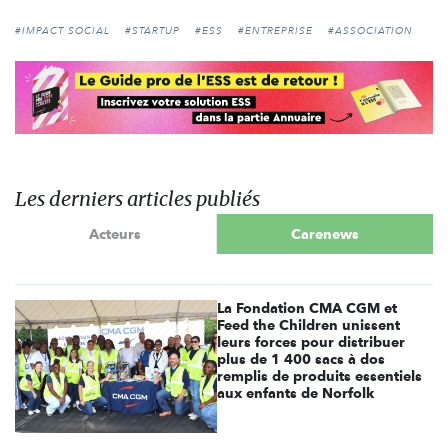
#IMPACT SOCIAL
#STARTUP
#ESS
#ENTREPRISE
#ASSOCIATION
Les derniers articles publiés
Acteurs
Carenews
La Fondation CMA CGM et
Feed the Children unissent
leurs forces pour distribuer
plus de 1 400 sacs à dos
remplis de produits essentiels
aux enfants de Norfolk