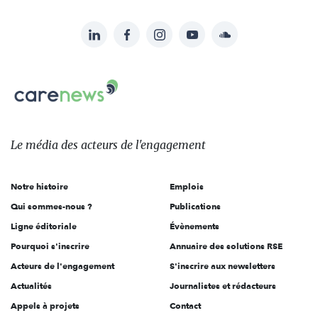
LinkedIn
Facebook
Instagram
YouTube
Soundcloud
Suivez-
nous
Carenews,
sur:
Le
média
des
Le média
des acteurs
de l'engagement
acteurs
de
Notre histoire
Emplois
l'engagement
Qui sommes-nous ?
Publications
Ligne éditoriale
Évènements
Pourquoi s'inscrire
Annuaire des solutions RSE
Acteurs de l'engagement
S'inscrire aux newsletters
Actualités
Journalistes et rédacteurs
Appels à projets
Contact