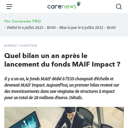
Aller
Carenews,
Menu
Rec
au
Le
contenu
média
Par
Carenews PRO
principal
des
- Publié le 6 juillet 2022 - 10:00 - Mise à jour le 6 juillet 2022 - 10:00
acteurs
de
l'engagement
#IMPACT INVESTING
Quel bilan un an après le
lancement du fonds MAIF Impact ?
Il y a un an, le fonds MAIF dédié à l’ESS changeait d’échelle et
devenait MAIF Impact. Aujourd’hui, un premier bilan revient sur
des investissements dans une vingtaine de structures à impact
pour un total de 28 millions d’euros. Détails.