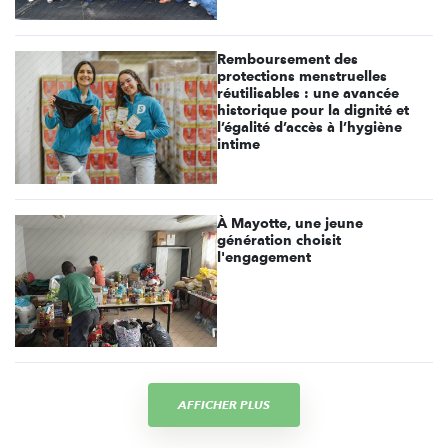
Remboursement des
protections menstruelles
réutilisables : une avancée
historique pour la dignité et
l’égalité d’accès à l’hygiène
intime
À Mayotte, une jeune
génération choisit
l'engagement
AFFICHER PLUS