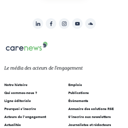
LinkedIn
Facebook
Instagram
YouTube
Soundcloud
Suivez-
nous
Carenews,
sur:
Le
média
des
Le média
des acteurs
de l'engagement
acteurs
de
Notre histoire
Emplois
l'engagement
Qui sommes-nous ?
Publications
Ligne éditoriale
Évènements
Pourquoi s'inscrire
Annuaire des solutions RSE
Acteurs de l'engagement
S'inscrire aux newsletters
Actualités
Journalistes et rédacteurs