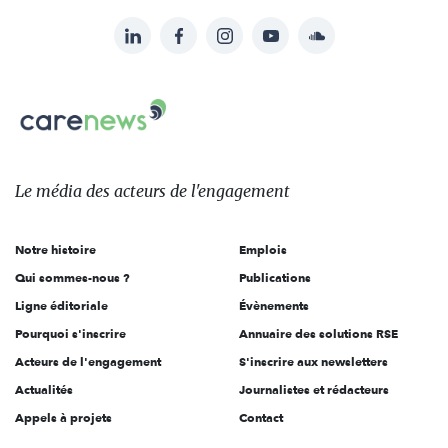
LinkedIn
Facebook
Instagram
YouTube
Soundcloud
Suivez-
nous
Carenews,
sur:
Le
média
des
Le média
des acteurs
de l'engagement
acteurs
de
Notre histoire
Emplois
l'engagement
Qui sommes-nous ?
Publications
Ligne éditoriale
Évènements
Pourquoi s'inscrire
Annuaire des solutions RSE
Acteurs de l'engagement
S'inscrire aux newsletters
Actualités
Journalistes et rédacteurs
Appels à projets
Contact