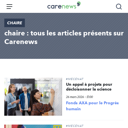
Aller
Carenews,
Menu
Rec
au
Le
contenu
média
CHAIRE
principal
des
chaire : tous les articles présents sur
acteurs
de
Carenews
l'engagement
#MÉCÉNAT
Un appel à projets pour
décloisonner la science
26 mars 2026 - 17:00
Fonds AXA pour le Progrès
humain
#MÉCÉNAT