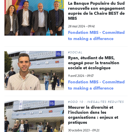
La Banque Populaire du Sud
renouvelle son engagement
auprès de la Chaire BEST de
MBS
28 mai 2024 - 09:41
Fondation MBS - Committed
to making a difference
#SOCIAL
Ryan, étudiant de MBS,
engagé pour la transition
sociale et écologique
9 avril 2024 - 09:17
Fondation MBS - Committed
to making a difference
#ODD 10 : INÉGALITÉS RÉDUITES
Mesurer la diversité et
l’inclusion dans les
organisations : enjeux et
pratiques
30 octobre 2023 - 09:21