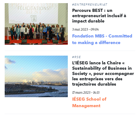
#ENTREPRENEURIAT
Parcours BEST : un
entrepreneuriat inclusif à
impact durable
3 mai 2023 - 09:04
Fondation MBS - Committed
to making a difference
#RSE
L’IÉSEG lance la Chaire «
Sustainability of Business in
Society », pour accompagner
les entreprises vers des
trajectoires durables
17 mars 2023 - 14:13
IÉSEG School of
Management