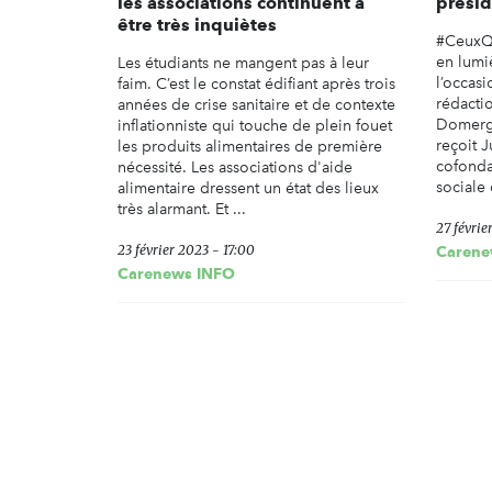
les associations continuent à
présid
être très inquiètes
#CeuxQu
en lumi
Les étudiants ne mangent pas à leur
l’occas
faim. C’est le constat édifiant après trois
rédactio
années de crise sanitaire et de contexte
Domergu
inflationniste qui touche de plein fouet
reçoit 
les produits alimentaires de première
cofonda
nécessité. Les associations d'aide
sociale
alimentaire dressent un état des lieux
très alarmant. Et ...
27 févrie
23 février 2023 - 17:00
Carene
Carenews INFO