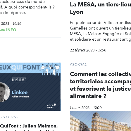
s acteur.rice.s du monde
La MESA, un tiers-lieu
if. À quoi correspondent-ils ?
Lyon
s de réponse.
En plein cœur du VIIIe arrondis
r 2023 - 16:56
Gamelles ont ouvert un tiers-lieu
ws INFO
MESA, la Maison Engagée et Solid
et solidaire et un restaurant antig
22 février 2023 - 17:50
#SOCIAL
Comment les collectiv
territoriales accomp
et favorisent la justice
alimentaire ?
1 mars 2023 - 17:00
QUI FONT
QuiFont : Julien Meimon,