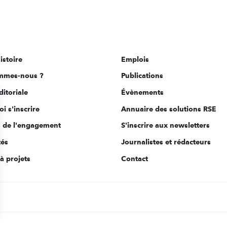
istoire
Emplois
mmes-nous ?
Publications
ditoriale
Évènements
i s'inscrire
Annuaire des solutions RSE
s de l'engagement
S'inscrire aux newsletters
tés
Journalistes et rédacteurs
à projets
Contact
s Options