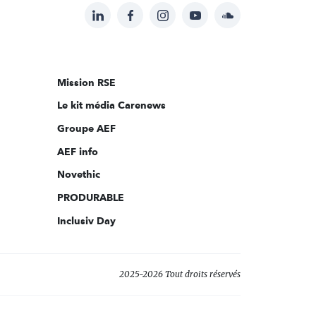
LinkedIn
Facebook
Instagram
YouTube
Soundcloud
Suivez-
nous
sur:
Mission RSE
Le kit média Carenews
Groupe AEF
AEF info
Novethic
PRODURABLE
Inclusiv Day
2025-2026 Tout droits réservés