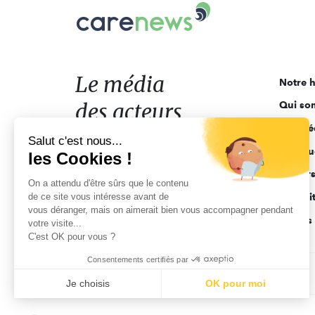
Carenews,
Le
média
des
acteurs
Le média
Notre h
de
des acteurs
Qui so
l'engagement
Ligne é
de l'engagement
Salut c'est nous...
Pourquo
les Cookies !
Acteur
On a attendu d'être sûrs que le contenu
de ce site vous intéresse avant de
Actuali
vous déranger, mais on aimerait bien vous accompagner pendant
Appels 
votre visite...
C'est OK pour vous ?
Consentements certifiés par
CGV
Données personnelles
Mentions légales
Je choisis
OK pour moi
Axeptio consent
Plateforme de Gestion du Consentement : Personnalisez vo