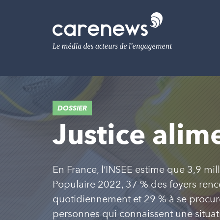
Aller
au
Carenews,
contenu
Le
principal
média
des
acteurs
de
l'engagement
DOSSIER
Justice alim
En France, l’INSEE estime que 3,9 mil
Populaire 2022, 37 % des foyers renco
quotidiennement et 29 % à se procure
personnes qui connaissent une situati