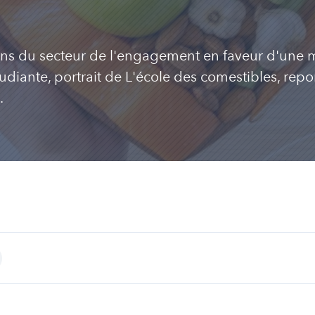
ons du secteur de l'engagement en faveur d'une me
étudiante, portrait de L'école des comestibles, rep
.
int