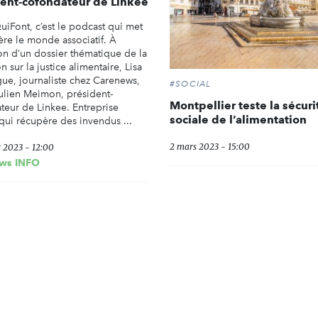
ent-cofondateur de Linkee
iFont, c’est le podcast qui met
ère le monde associatif. À
ion d’un dossier thématique de la
n sur la justice alimentaire, Lisa
e, journaliste chez Carenews,
#SOCIAL
Julien Meimon, président-
Montpellier teste la sécuri
teur de Linkee. Entreprise
sociale de l’alimentation
 qui récupère des invendus ...
2 mars 2023 - 15:00
r 2023 - 12:00
ws INFO