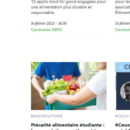
12 applis food for good engagées pour
pour le
une alimentation plus durable et
associat
responsable.
Élément
14 février 2023 - 16:30
15 févrie
Carenews INFO
Carene
#ASSOCIATIONS
#CEUX 
Précarité alimentaire étudiante :
#Ceux