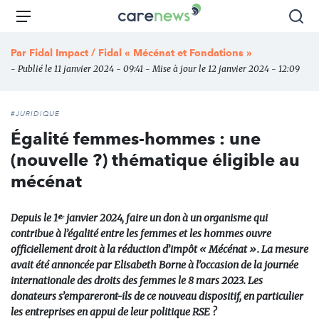
Aller
Carenews,
Menu
Rec
au
Le
contenu
média
Par
Fidal Impact / Fidal « Mécénat et Fondations »
principal
des
- Publié le 11 janvier 2024 - 09:41 - Mise à jour le 12 janvier 2024 - 12:09
acteurs
de
l'engagement
#JURIDIQUE
Égalité femmes-hommes : une
(nouvelle ?) thématique éligible au
mécénat
Depuis le 1ᵉʳ janvier 2024, faire un don à un organisme qui
contribue à l’égalité entre les femmes et les hommes ouvre
officiellement droit à la réduction d’impôt « Mécénat ». La mesure
avait été annoncée par Elisabeth Borne à l’occasion de la journée
internationale des droits des femmes le 8 mars 2023. Les
donateurs s’empareront-ils de ce nouveau dispositif, en particulier
les entreprises en appui de leur politique RSE ?