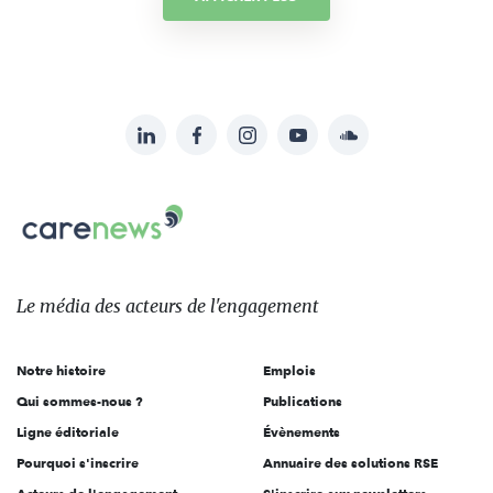
LinkedIn
Facebook
Instagram
YouTube
Soundcloud
Suivez-
nous
Carenews,
sur:
Le
média
des
Le média
des acteurs
de l'engagement
acteurs
de
Notre histoire
Emplois
l'engagement
Qui sommes-nous ?
Publications
Ligne éditoriale
Évènements
Pourquoi s'inscrire
Annuaire des solutions RSE