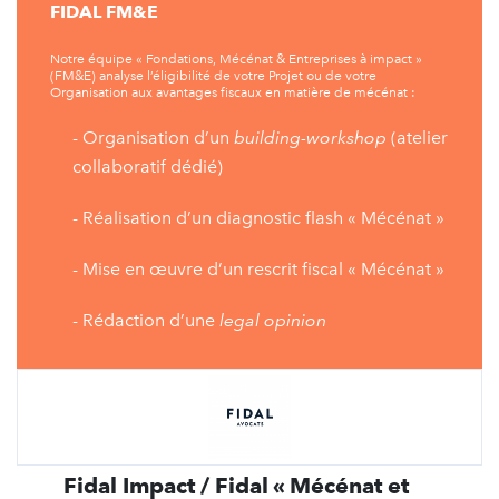
FIDAL FM&E
Notre équipe « Fondations, Mécénat & Entreprises à impact »
(FM&E) analyse l’éligibilité de votre Projet ou de votre
Organisation aux avantages fiscaux en matière de mécénat :
- Organisation d’un
building-workshop
(atelier
collaboratif dédié)
- Réalisation d’un diagnostic flash « Mécénat »
- Mise en œuvre d’un rescrit fiscal « Mécénat »
- Rédaction d’une
legal opinion
Fidal Impact / Fidal « Mécénat et