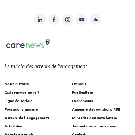
LinkedIn
Facebook
Instagram
YouTube
Soundcloud
Suivez-
nous
Carenews,
sur:
Le
média
des
Le média
des acteurs
de l'engagement
acteurs
de
Notre histoire
Emplois
l'engagement
Qui sommes-nous ?
Publications
Ligne éditoriale
Évènements
Pourquoi s'inscrire
Annuaire des solutions RSE
Acteurs de l'engagement
S'inscrire aux newsletters
Actualités
Journalistes et rédacteurs
Appels à projets
Contact