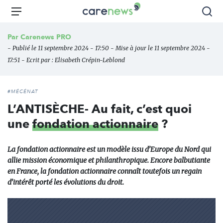
Aller
Carenews,
Menu
Rec
au
Le
contenu
média
Par
Carenews PRO
principal
des
- Publié le 11 septembre 2024 - 17:50 - Mise à jour le 11 septembre 2024 -
acteurs
17:51 - Ecrit par :
Elisabeth Crépin-Leblond
de
l'engagement
#MÉCÉNAT
L’ANTISÈCHE- Au fait, c’est quoi
une
fondation actionnaire
?
La fondation actionnaire est un modèle issu d’Europe du Nord qui
allie mission économique et philanthropique. Encore balbutiante
en France, la fondation actionnaire connaît toutefois un regain
d’intérêt porté les évolutions du droit.