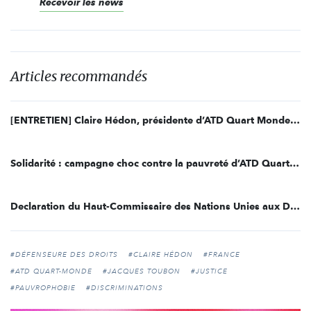
Recevoir les news
Articles recommandés
[ENTRETIEN] Claire Hédon, présidente d’ATD Quart Monde France
Solidarité : campagne choc contre la pauvreté d’ATD Quart Monde
Declaration du Haut-Commissaire des Nations Unies aux Droits de l'Homme
#DÉFENSEURE DES DROITS
#CLAIRE HÉDON
#FRANCE
#ATD QUART-MONDE
#JACQUES TOUBON
#JUSTICE
#PAUVROPHOBIE
#DISCRIMINATIONS