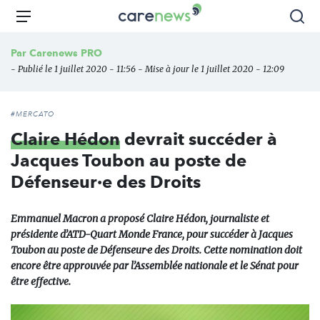
Aller
Carenews,
Menu
Rec
au
Le
contenu
média
Par
Carenews PRO
principal
des
- Publié le 1 juillet 2020 - 11:56 - Mise à jour le 1 juillet 2020 - 12:09
acteurs
de
l'engagement
#MERCATO
Claire Hédon
devrait succéder à
Jacques Toubon au poste de
Défenseur·e des Droits
Emmanuel Macron a proposé Claire Hédon, journaliste et
présidente d’ATD-Quart Monde France, pour succéder à Jacques
Toubon au poste de Défenseur·e des Droits. Cette nomination doit
encore être approuvée par l’Assemblée nationale et le Sénat pour
être effective.