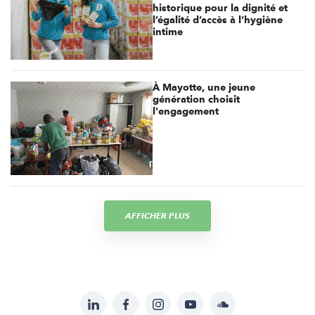
historique pour la dignité et
l’égalité d’accès à l’hygiène
intime
À Mayotte, une jeune
génération choisit
l'engagement
AFFICHER PLUS
LinkedIn
Facebook
Instagram
YouTube
Soundcloud
Suivez-