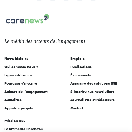
nous
Carenews,
sur:
Le
média
des
Le média
des acteurs
de l'engagement
acteurs
de
Notre histoire
Emplois
l'engagement
Qui sommes-nous ?
Publications
Ligne éditoriale
Évènements
Pourquoi s'inscrire
Annuaire des solutions RSE
Acteurs de l'engagement
S'inscrire aux newsletters
Actualités
Journalistes et rédacteurs
Appels à projets
Contact
Mission RSE
Le kit média Carenews