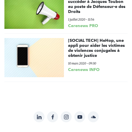
succéder à Jacques Toubon
au poste de Défenseur·e des
Droits
1 juillet 2020 - 11:56
Carenews PRO
[SOCIAL TECH] HeHop, une
appli pour aider les victimes
de violences conjugales à
obtenir justice
10 mars 2020 - 09:30
Carenews INFO
LinkedIn
Facebook
Instagram
YouTube
Soundcloud
Suivez-
nous