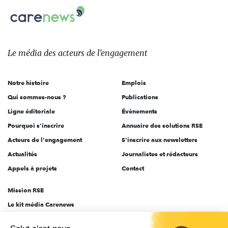
Carenews,
sur:
Le
média
des
Le média
des acteurs
de l'engagement
acteurs
de
Notre histoire
Emplois
l'engagement
Qui sommes-nous ?
Publications
Ligne éditoriale
Évènements
Pourquoi s'inscrire
Annuaire des solutions RSE
Acteurs de l'engagement
S'inscrire aux newsletters
Actualités
Journalistes et rédacteurs
Appels à projets
Contact
Mission RSE
Le kit média Carenews
Groupe AEF