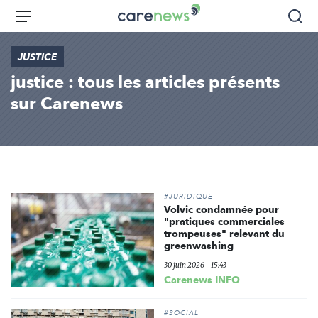
Aller
Carenews,
Menu
Rec
au
Le
contenu
média
JUSTICE
principal
des
justice : tous les articles présents
acteurs
de
sur Carenews
l'engagement
#JURIDIQUE
Volvic condamnée pour
"pratiques commerciales
trompeuses" relevant du
greenwashing
30 juin 2026 - 15:43
Carenews INFO
#SOCIAL