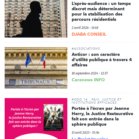
L’après-audience : un temps
discret mais déterminant
pour la stabilisation des
parcours résidentiels
2 avril 2026 - 11:48
DJABA CONSEIL
#ASSOCIATIONS
Anticor : son caractère
d’utilité publique à travers 4
affaires
18 septembre 2024 - 12:37
Carenews INFO
#ODD 16 : PAIX, JUSTICE ET
INSTITUTIONS EFFICACES
Portée à l’écran par Jeanne
Herry, la Justice Restaurative
fait son entrée dans la
sphère publique
13 avril 2023 - 15:36
Le Projet Imagine