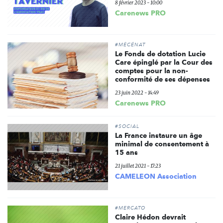
8 février 2023 - 10:00
Carenews PRO
#MÉCÉNAT
Le Fonds de dotation Lucie
Care épinglé par la Cour des
comptes pour la non-
conformité de ses dépenses
23 juin 2022 - 14:49
Carenews PRO
#SOCIAL
La France instaure un âge
minimal de consentement à
15 ans
21 juillet 2021 - 17:23
CAMELEON Association
#MERCATO
Claire Hédon devrait