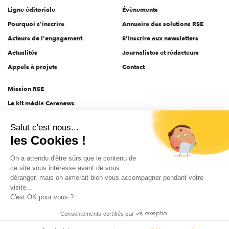
Ligne éditoriale
Évènements
Pourquoi s'inscrire
Annuaire des solutions RSE
Acteurs de l'engagement
S'inscrire aux newsletters
Actualités
Journalistes et rédacteurs
Appels à projets
Contact
Mission RSE
Le kit média Carenews
Groupe AEF
Salut c'est nous...
AEF info
les Cookies !
Novethic
On a attendu d'être sûrs que le contenu de
PRODURABLE
ce site vous intéresse avant de vous
Inclusiv Day
déranger, mais on aimerait bien vous accompagner pendant votre
visite...
C'est OK pour vous ?
CGV
Données personnelles
Mentions légales
2025-2026 Tout droits réservés
Consentements certifiés par