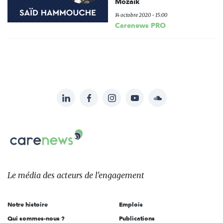
Mozaïk
14 octobre 2020 - 15:00
Carenews PRO
LinkedIn
Facebook
Instagram
YouTube
Soundcloud
Suivez-
nous
Carenews,
sur:
Le
média
des
Le média
des acteurs
de l'engagement
acteurs
de
Notre histoire
Emplois
l'engagement
Qui sommes-nous ?
Publications