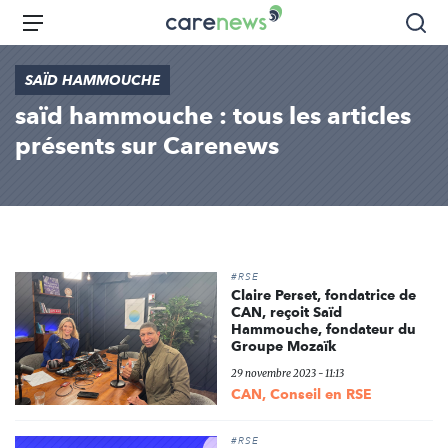
Aller
Carenews,
Menu
Rec
au
Le
contenu
média
SAÏD HAMMOUCHE
principal
des
saïd hammouche : tous les articles
acteurs
de
présents sur Carenews
l'engagement
#RSE
Claire Perset, fondatrice de
CAN, reçoit Saïd
Hammouche, fondateur du
Groupe Mozaïk
29 novembre 2023 - 11:13
CAN, Conseil en RSE
#RSE