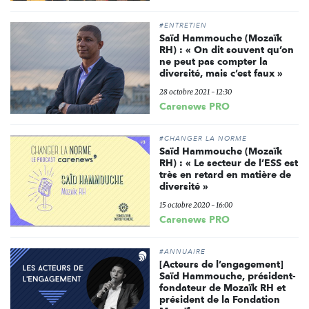
#ENTRETIEN
Saïd Hammouche (Mozaïk
RH) : « On dit souvent qu’on
ne peut pas compter la
diversité, mais c’est faux »
28 octobre 2021 - 12:30
Carenews PRO
#CHANGER LA NORME
Saïd Hammouche (Mozaïk
RH) : « Le secteur de l’ESS est
très en retard en matière de
diversité »
15 octobre 2020 - 16:00
Carenews PRO
#ANNUAIRE
[Acteurs de l’engagement]
Saïd Hammouche, président-
fondateur de Mozaïk RH et
président de la Fondation