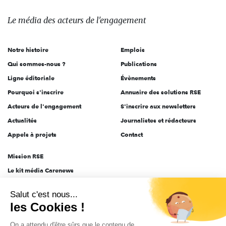
média
des
Le média
des acteurs
de l'engagement
acteurs
de
Notre histoire
Emplois
l'engagement
Qui sommes-nous ?
Publications
Ligne éditoriale
Évènements
Pourquoi s'inscrire
Annuaire des solutions RSE
Acteurs de l'engagement
S'inscrire aux newsletters
Actualités
Journalistes et rédacteurs
Appels à projets
Contact
Mission RSE
Le kit média Carenews
Groupe AEF
Salut c'est nous...
AEF info
les Cookies !
Novethic
On a attendu d'être sûrs que le contenu de