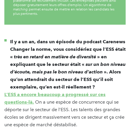
plateforme de recrutement inclusif. Les entreprises peuvent ainsi
déposer gratuitement leurs offres d’emploi. Un algorithme de
matching
permet ensuite de mettre en relation les candidats les
plus pertinents.
Il y a un an, dans un épisode du podcast Carenews
Changer la norme, vous considériez que l’ESS était
«
très en retard en matière de diversité
» en
expliquant que le secteur était «
sur un bon niveau
d’écoute, mais pas le bon niveau d’action
». Alors
qu’on attendrait du secteur de l’ESS qu’il soit
exemplaire, qu’en est-il réellement ?
L’ESS a encore beaucoup a progressé sur ces
questions-là.
On a une espèce de concurrence qui se
déporte sur le secteur de l’ESS. Les talents des grandes
écoles se dirigent massivement vers ce secteur et ça crée
une espèce de marché déstabilisé.