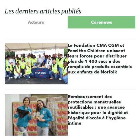
Les derniers articles publiés
Acteurs
Carenews
La Fondation CMA CGM et
Feed the Children unissent
leurs forces pour distribuer
plus de 1 400 sacs à dos
remplis de produits essentiels
aux enfants de Norfolk
Remboursement des
protections menstruelles
réutilisables : une avancée
historique pour la dignité et
l’égalité d’accès à l’hygiène
intime