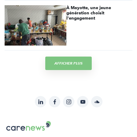
À Mayotte, une jeune
génération choisit
l'engagement
AFFICHER PLUS
LinkedIn
Facebook
Instagram
YouTube
Soundcloud
Suivez-
nous
Carenews,
sur:
Le