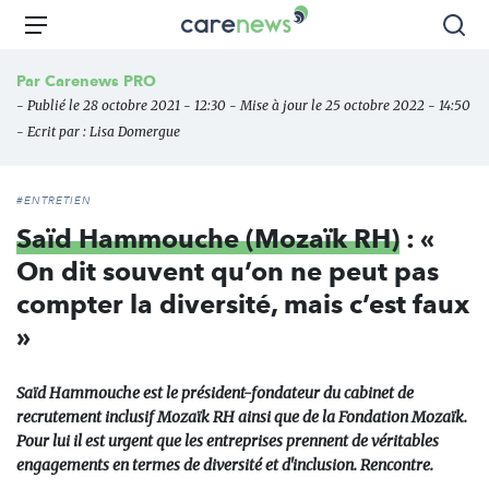
Aller
Carenews,
Menu
Rec
au
Le
contenu
média
Par
Carenews PRO
principal
des
- Publié le 28 octobre 2021 - 12:30 - Mise à jour le 25 octobre 2022 - 14:50
acteurs
- Ecrit par :
Lisa Domergue
de
l'engagement
#ENTRETIEN
Saïd Hammouche (Mozaïk RH)
: «
On dit souvent qu’on ne peut pas
compter la diversité, mais c’est faux
»
Saïd Hammouche est le président-fondateur du cabinet de
recrutement inclusif Mozaïk RH ainsi que de la Fondation Mozaïk.
Pour lui il est urgent que les entreprises prennent de véritables
engagements en termes de diversité et d'inclusion. Rencontre.