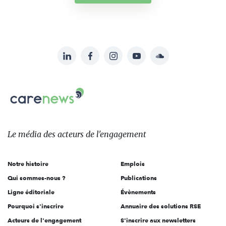
LinkedIn
Facebook
Instagram
YouTube
Soundcloud
Suivez-
nous
Carenews,
sur:
Le
média
des
Le média
des acteurs
de l'engagement
acteurs
de
Notre histoire
Emplois
l'engagement
Qui sommes-nous ?
Publications
Ligne éditoriale
Évènements
Pourquoi s'inscrire
Annuaire des solutions RSE
Acteurs de l'engagement
S'inscrire aux newsletters