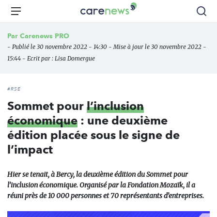
Aller
Carenews,
Menu
Rec
au
Le
contenu
média
Par
Carenews PRO
principal
des
- Publié le 30 novembre 2022 - 14:30 - Mise à jour le 30 novembre 2022 -
acteurs
15:44 - Ecrit par :
Lisa Domergue
de
l'engagement
#RSE
Sommet pour
l’inclusion
économique
: une deuxième
édition placée sous le signe de
l’impact
Hier se tenait, à Bercy, la deuxième édition du Sommet pour
l’inclusion économique. Organisé par la Fondation Mozaïk, il a
réuni près de 10 000 personnes et 70 représentants d’entreprises.