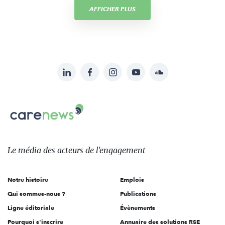
AFFICHER PLUS
LinkedIn
Facebook
Instagram
YouTube
Soundcloud
Suivez-
nous
Carenews,
sur:
Le
média
des
Le média
des acteurs
de l'engagement
acteurs
de
Notre histoire
Emplois
l'engagement
Qui sommes-nous ?
Publications
Ligne éditoriale
Évènements
Pourquoi s'inscrire
Annuaire des solutions RSE