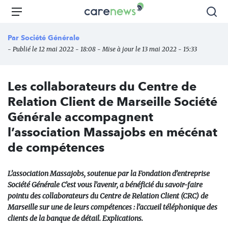
Aller
Carenews,
Menu
Rec
au
Le
contenu
média
Par
Société Générale
principal
des
- Publié le 12 mai 2022 - 18:08 - Mise à jour le 13 mai 2022 - 15:33
acteurs
de
l'engagement
Les collaborateurs du Centre de
Relation Client de Marseille Société
Générale accompagnent
l’association Massajobs en mécénat
de compétences
L’association Massajobs, soutenue par la Fondation d’entreprise
Société Générale C’est vous l’avenir, a bénéficié du savoir-faire
pointu des collaborateurs du Centre de Relation Client (CRC) de
Marseille sur une de leurs compétences : l’accueil téléphonique des
clients de la banque de détail. Explications.