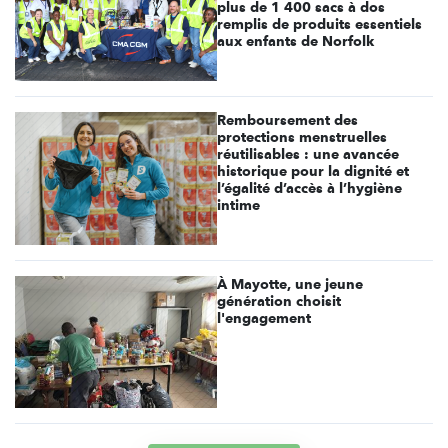
plus de 1 400 sacs à dos
remplis de produits essentiels
aux enfants de Norfolk
Remboursement des
protections menstruelles
réutilisables : une avancée
historique pour la dignité et
l’égalité d’accès à l’hygiène
intime
À Mayotte, une jeune
génération choisit
l'engagement