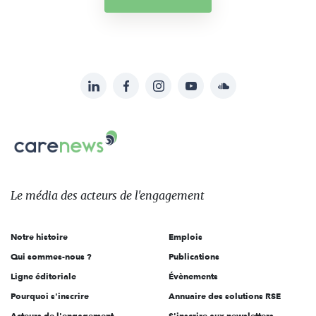
LinkedIn
Facebook
Instagram
YouTube
Soundcloud
Suivez-
nous
Carenews,
sur:
Le
média
des
Le média
des acteurs
de l'engagement
acteurs
de
Notre histoire
Emplois
l'engagement
Qui sommes-nous ?
Publications
Ligne éditoriale
Évènements
Pourquoi s'inscrire
Annuaire des solutions RSE
Acteurs de l'engagement
S'inscrire aux newsletters