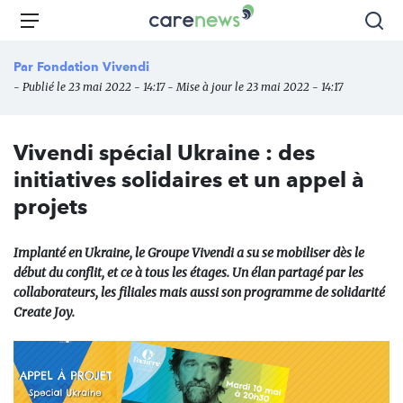
Aller
Carenews,
Menu
Rec
au
Le
contenu
média
Par
Fondation Vivendi
principal
des
- Publié le 23 mai 2022 - 14:17 - Mise à jour le 23 mai 2022 - 14:17
acteurs
de
l'engagement
Vivendi spécial Ukraine : des
initiatives solidaires et un appel à
projets
Implanté en Ukraine, le Groupe Vivendi a su se mobiliser dès le
début du conflit, et ce à tous les étages. Un élan partagé par les
collaborateurs, les filiales mais aussi son programme de solidarité
Create Joy.