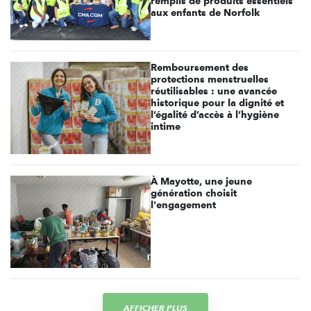
remplis de produits essentiels
aux enfants de Norfolk
Remboursement des
protections menstruelles
réutilisables : une avancée
historique pour la dignité et
l’égalité d’accès à l’hygiène
intime
À Mayotte, une jeune
génération choisit
l'engagement
AFFICHER PLUS