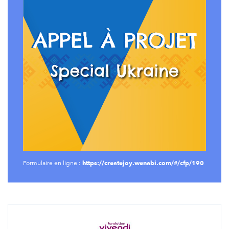
https://createjoy.wenabi.com/#/cfp/190
Formulaire en ligne :