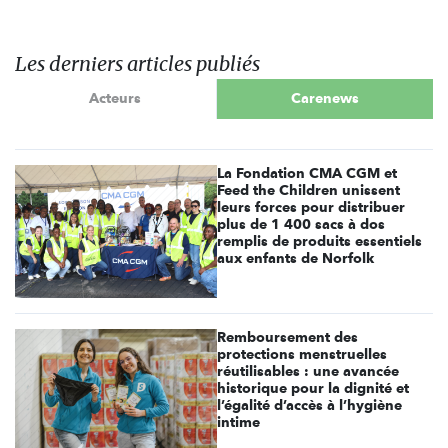
Les derniers articles publiés
Acteurs
Carenews
La Fondation CMA CGM et
Feed the Children unissent
leurs forces pour distribuer
plus de 1 400 sacs à dos
remplis de produits essentiels
aux enfants de Norfolk
Remboursement des
protections menstruelles
réutilisables : une avancée
historique pour la dignité et
l’égalité d’accès à l’hygiène
intime