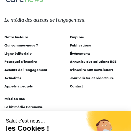
Le
média
des
Le média
des acteurs
de l'engagement
acteurs
de
Notre histoire
Emplois
l'engagement
Qui sommes-nous ?
Publications
Ligne éditoriale
Évènements
Pourquoi s'inscrire
Annuaire des solutions RSE
Acteurs de l'engagement
S'inscrire aux newsletters
Actualités
Journalistes et rédacteurs
Appels à projets
Contact
Mission RSE
Le kit média Carenews
Groupe AEF
Salut c'est nous...
AEF info
les Cookies !