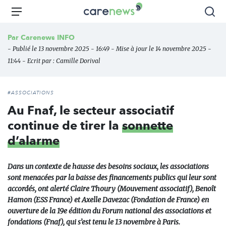
Aller
Carenews,
Menu
Rec
au
Le
contenu
média
Par
Carenews INFO
principal
des
- Publié le 13 novembre 2025 - 16:49 - Mise à jour le 14 novembre 2025 -
acteurs
11:44 - Ecrit par :
Camille Dorival
de
l'engagement
#ASSOCIATIONS
Au Fnaf, le secteur associatif
continue de tirer la
sonnette
d’alarme
Dans un contexte de hausse des besoins sociaux, les associations
sont menacées par la baisse des financements publics qui leur sont
accordés, ont alerté Claire Thoury (Mouvement associatif), Benoît
Hamon (ESS France) et Axelle Davezac (Fondation de France) en
ouverture de la 19e édition du Forum national des associations et
fondations (Fnaf), qui s’est tenu le 13 novembre à Paris.