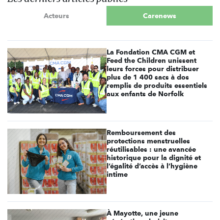
Acteurs
Carenews
La Fondation CMA CGM et
Feed the Children unissent
leurs forces pour distribuer
plus de 1 400 sacs à dos
remplis de produits essentiels
aux enfants de Norfolk
Remboursement des
protections menstruelles
réutilisables : une avancée
historique pour la dignité et
l’égalité d’accès à l’hygiène
intime
À Mayotte, une jeune