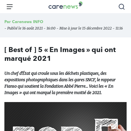
Aller
Carenews,
Menu
Rec
au
Le
contenu
média
Par
Carenews INFO
principal
des
- Publié le 16 août 2021 - 16:00 - Mise à jour le 15 décembre 2022 - 11:16
acteurs
de
l'engagement
[ Best of ] 5 « En Images » qui ont
marqué 2021
Un chef d'État qui croule sous les déchets plastiques, des
expositions photographiques dans les gares SNCF, le rappeur
Fianso qui soutient la Fondation Abbé Pierre… Voici les « En
Images » qui ont marqué la première moitié de 2021.