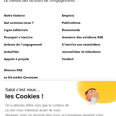
Le média
des acteurs
de l'engagement
acteurs
de
Notre histoire
Emplois
l'engagement
Qui sommes-nous ?
Publications
Ligne éditoriale
Évènements
Pourquoi s'inscrire
Annuaire des solutions RSE
Acteurs de l'engagement
S'inscrire aux newsletters
Actualités
Journalistes et rédacteurs
Appels à projets
Contact
Mission RSE
Le kit média Carenews
Groupe AEF
Salut c'est nous...
AEF info
les Cookies !
Novethic
On a attendu d'être sûrs que le contenu de
PRODURABLE
ce site vous intéresse avant de vous
Inclusiv Day
déranger, mais on aimerait bien vous accompagner pendant votre