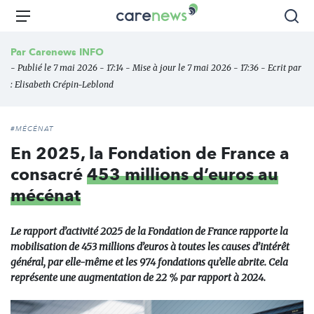
Aller
Carenews,
Menu
Rec
au
Le
contenu
média
Par
Carenews INFO
principal
des
- Publié le 7 mai 2026 - 17:14 - Mise à jour le 7 mai 2026 - 17:36 - Ecrit par
acteurs
:
Elisabeth Crépin-Leblond
de
l'engagement
#MÉCÉNAT
En 2025, la Fondation de France a
consacré
453 millions d’euros au
mécénat
Le rapport d’activité 2025 de la Fondation de France rapporte la
mobilisation de 453 millions d’euros à toutes les causes d’intérêt
général, par elle-même et les 974 fondations qu’elle abrite. Cela
représente une augmentation de 22 % par rapport à 2024.