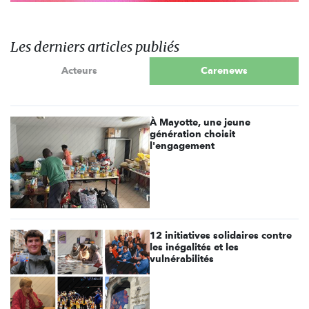
Les derniers articles publiés
Acteurs
Carenews
À Mayotte, une jeune
génération choisit
l'engagement
12 initiatives solidaires contre
les inégalités et les
vulnérabilités