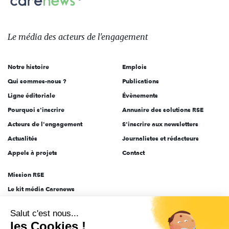
sur:
Le
média
des
Le média
des acteurs
de l'engagement
acteurs
de
Notre histoire
Emplois
l'engagement
Qui sommes-nous ?
Publications
Ligne éditoriale
Évènements
Pourquoi s'inscrire
Annuaire des solutions RSE
Acteurs de l'engagement
S'inscrire aux newsletters
Actualités
Journalistes et rédacteurs
Appels à projets
Contact
Mission RSE
Le kit média Carenews
Groupe AEF
Salut c'est nous...
AEF info
les Cookies !