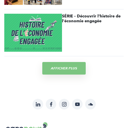
SÉRIE - Découvrir l'histoire de
l'économie engagée
AFFICHER PLUS
LinkedIn
Facebook
Instagram
YouTube
Soundcloud
Suivez-
nous
Carenews,