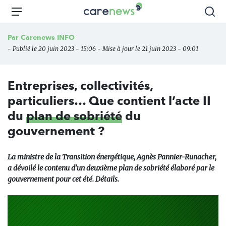
Aller
Carenews,
Menu
Rec
au
Le
contenu
média
Par
Carenews INFO
principal
des
- Publié le 20 juin 2023 - 15:06 - Mise à jour le 21 juin 2023 - 09:01
acteurs
de
l'engagement
Entreprises, collectivités,
particuliers… Que contient l’acte II
du
plan de sobriété
du
gouvernement ?
La ministre de la Transition énergétique, Agnès Pannier-Runacher,
a dévoilé le contenu d’un deuxième plan de sobriété élaboré par le
gouvernement pour cet été. Détails.