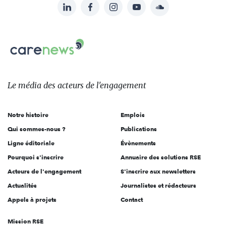
LinkedIn
Facebook
Instagram
YouTube
Soundcloud
Suivez-
nous
Carenews,
sur:
Le
média
des
Le média
des acteurs
de l'engagement
acteurs
de
Notre histoire
Emplois
l'engagement
Qui sommes-nous ?
Publications
Ligne éditoriale
Évènements
Pourquoi s'inscrire
Annuaire des solutions RSE
Acteurs de l'engagement
S'inscrire aux newsletters
Actualités
Journalistes et rédacteurs
Appels à projets
Contact
Mission RSE