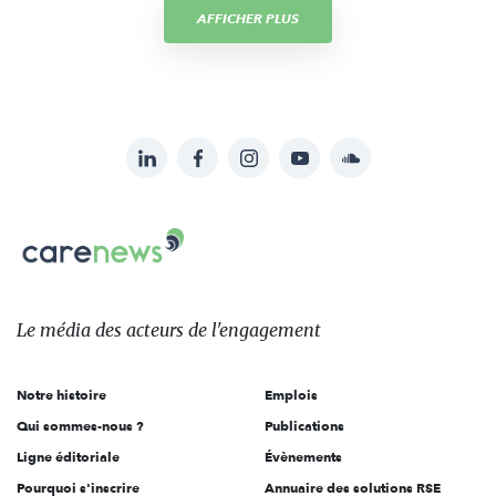
AFFICHER PLUS
LinkedIn
Facebook
Instagram
YouTube
Soundcloud
Suivez-
nous
Carenews,
sur:
Le
média
des
Le média
des acteurs
de l'engagement
acteurs
de
Notre histoire
Emplois
l'engagement
Qui sommes-nous ?
Publications
Ligne éditoriale
Évènements
Pourquoi s'inscrire
Annuaire des solutions RSE