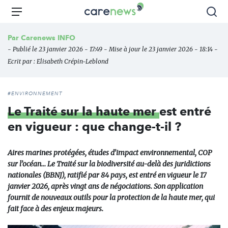
Aller
Carenews,
Menu
Rec
au
Le
contenu
média
Par
Carenews INFO
principal
des
- Publié le 23 janvier 2026 - 17:49 - Mise à jour le 23 janvier 2026 - 18:14 -
acteurs
Ecrit par :
Elisabeth Crépin-Leblond
de
l'engagement
#ENVIRONNEMENT
Le Traité sur la haute mer
est entré
en vigueur : que change-t-il ?
Aires marines protégées, études d’impact environnemental, COP
sur l’océan… Le Traité sur la biodiversité au-delà des juridictions
nationales (BBNJ), ratifié par 84 pays, est entré en vigueur le 17
janvier 2026, après vingt ans de négociations. Son application
fournit de nouveaux outils pour la protection de la haute mer, qui
fait face à des enjeux majeurs.