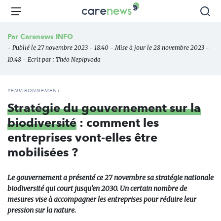
Aller
Carenews,
Menu
Rec
au
Le
contenu
média
Par
Carenews INFO
principal
des
- Publié le 27 novembre 2023 - 18:40 - Mise à jour le 28 novembre 2023 -
acteurs
10:48 - Ecrit par :
Théo Nepipvoda
de
l'engagement
#ENVIRONNEMENT
Stratégie du gouvernement sur la
biodiversité
: comment les
entreprises vont-elles être
mobilisées ?
Le gouvernement a présenté ce 27 novembre sa stratégie nationale
biodiversité qui court jusqu’en 2030. Un certain nombre de
mesures vise à accompagner les entreprises pour réduire leur
pression sur la nature.