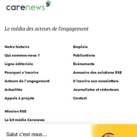
Carenews,
sur:
Le
média
des
Le média
des acteurs
de l'engagement
acteurs
de
Notre histoire
Emplois
l'engagement
Qui sommes-nous ?
Publications
Ligne éditoriale
Évènements
Pourquoi s'inscrire
Annuaire des solutions RSE
Acteurs de l'engagement
S'inscrire aux newsletters
Actualités
Journalistes et rédacteurs
Appels à projets
Contact
Mission RSE
Le kit média Carenews
Groupe AEF
Salut c'est nous...
AEF info