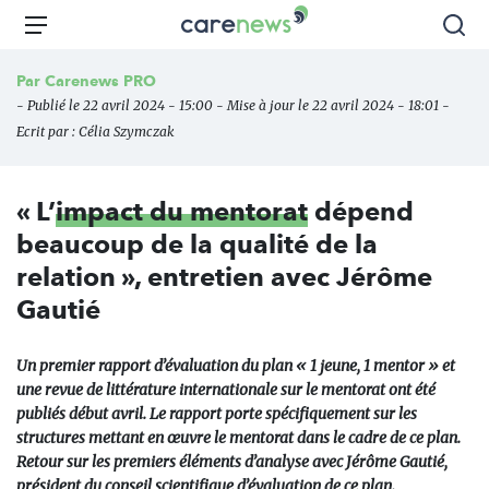
Aller
Carenews,
Menu
Rec
au
Le
contenu
média
Par
Carenews PRO
principal
des
- Publié le 22 avril 2024 - 15:00 - Mise à jour le 22 avril 2024 - 18:01 -
acteurs
Ecrit par :
Célia Szymczak
de
l'engagement
« L’
impact du mentorat
dépend
beaucoup de la qualité de la
relation », entretien avec Jérôme
Gautié
Un premier rapport d’évaluation du plan
«
1 jeune, 1 mentor
»
et
une revue de littérature internationale sur le mentorat ont été
publiés début avril. Le rapport porte spécifiquement sur les
structures mettant en œuvre le mentorat dans le cadre de ce plan.
Retour sur les premiers éléments d’analyse avec Jérôme Gautié,
président du conseil scientifique d’évaluation de ce plan.