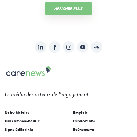
AFFICHER PLUS
LinkedIn
Facebook
Instagram
YouTube
Soundcloud
Suivez-
nous
Carenews,
sur:
Le
média
des
Le média
des acteurs
de l'engagement
acteurs
de
Notre histoire
Emplois
l'engagement
Qui sommes-nous ?
Publications
Ligne éditoriale
Évènements