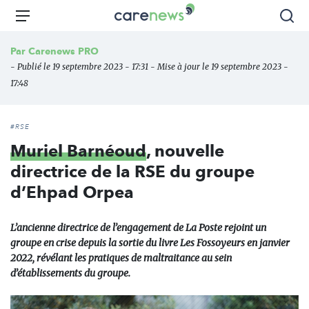
Aller
Carenews,
Menu
Rec
au
Le
contenu
média
Par
Carenews PRO
principal
des
- Publié le 19 septembre 2023 - 17:31 - Mise à jour le 19 septembre 2023 -
acteurs
17:48
de
l'engagement
#RSE
Muriel Barnéoud
, nouvelle
directrice de la RSE du groupe
d’Ehpad Orpea
L’ancienne directrice de l’engagement de La Poste rejoint un
groupe en crise depuis la sortie du livre Les Fossoyeurs en janvier
2022, révélant les pratiques de maltraitance au sein
d’établissements du groupe.