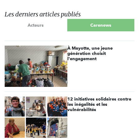
Les derniers articles publiés
Acteurs
Carenews
À Mayotte, une jeune
génération choisit
l'engagement
12 initiatives solidaires contre
les inégalités et les
vulnérabilités