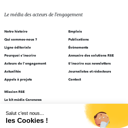
média
des
Le média
des acteurs
de l'engagement
acteurs
de
Notre histoire
Emplois
l'engagement
Qui sommes-nous ?
Publications
Ligne éditoriale
Évènements
Pourquoi s'inscrire
Annuaire des solutions RSE
Acteurs de l'engagement
S'inscrire aux newsletters
Actualités
Journalistes et rédacteurs
Appels à projets
Contact
Mission RSE
Le kit média Carenews
Groupe AEF
Salut c'est nous...
AEF info
les Cookies !
Novethic