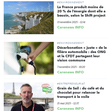
#ENVIRONNEMENT
La France produit moins de
20 % de l’énergie dont elle a
besoin, selon le Shift project
13 novembre 2025 - 12:41
Carenews INFO
#ENVIRONNEMENT
Décarbonation « juste » de la
filière automobile : des ONG
et la CFDT partagent leur
vision commune
7 novembre 2025 - 10:20
Carenews INFO
#ENTREPRENEURIAT
Grain de Sail : du café et du
chocolat pour relancer le
transport à la voile
15 mai 2025 - 12:37
Carenews INFO