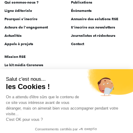
Qui sommes-nous ?
Publications
Ligne éditoriale
Évènements
Pourquoi s'inscrire
Annuaire des solutions RSE
Acteurs de l'engagement
S'inscrire aux newsletters
Actualités
Journalistes et rédacteurs
Appels à projets
Contact
Mission RSE
Le kit média Carenews
Groupe AEF
Salut c'est nous...
AEF info
les Cookies !
Novethic
On a attendu d'être sûrs que le contenu de
PRODURABLE
ce site vous intéresse avant de vous
Inclusiv Day
déranger, mais on aimerait bien vous accompagner pendant votre
visite...
C'est OK pour vous ?
CGV
Données personnelles
Mentions légales
2025-2026 Tout droits réservés
Consentements certifiés par