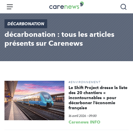
Aller
Carenews,
Menu
Rec
au
Le
contenu
média
DÉCARBONATION
principal
des
décarbonation : tous les articles
acteurs
de
présents sur Carenews
l'engagement
#ENVIRONNEMENT
Le Shift Project dresse la liste
des 20 chantiers «
incontournables » pour
décarboner l’économie
française
16 avril 2026 - 09:00
Carenews INFO