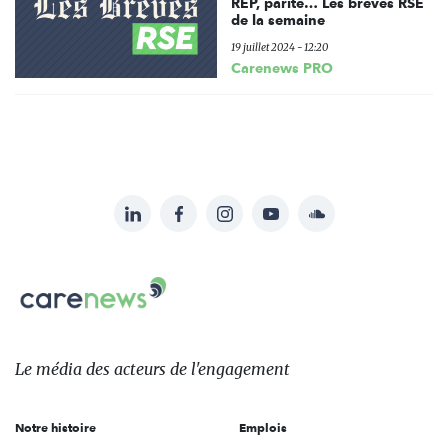
REP, parité… Les brèves RSE
de la semaine
19 juillet 2024 - 12:20
Carenews PRO
LinkedIn
Facebook
Instagram
YouTube
Soundcloud
Suivez-
nous
Carenews,
sur:
Le
média
des
Le média
des acteurs
de l'engagement
acteurs
de
Notre histoire
Emplois
l'engagement