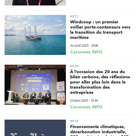
#ESS
Windcoop : un premier
voilier porte-conteneurs vers
la transition du transport
maritime
24 avril 2025 - 17:08
Carenews INFO
#RSE
À l’occasion des 20 ans du
bilan carbone, des réflexions
pour aller plus loin dans la
transformation des
entreprises
13 mars 2025 - 15:18
Carenews INFO
#RSE
Financements climatiques,
décarbonation industrielle,