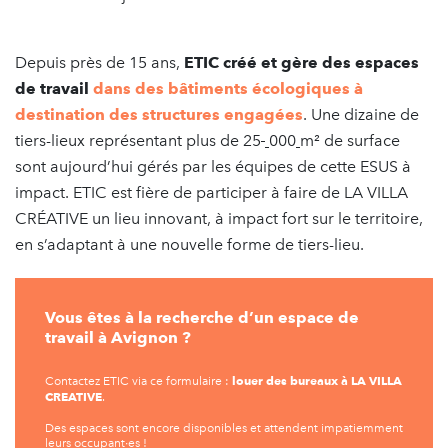
Depuis près de 15 ans,
ETIC créé et gère des espaces
de travail
dans des bâtiments écologiques à
destination des structures engagées
. Une dizaine de
tiers-lieux représentant plus de 25
000
m² de surface
sont aujourd’hui gérés par les équipes de cette ESUS à
impact. ETIC est fière de participer à faire de LA VILLA
CRÉATIVE un lieu innovant, à impact fort sur le territoire,
en s’adaptant à une nouvelle forme de tiers-lieu.
Vous êtes à la recherche d’un espace de
travail à Avignon ?
louer des bureaux à LA VILLA
Contactez ETIC via ce formulaire :
CREATIVE
.
Des espaces sont encore disponibles et attendent impatiemment
leurs occupant∙es !