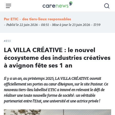
Aller
Carenews,
Menu
Rec
au
Le
contenu
média
Par
ETIC – des tiers-lieux responsables
principal
des
- Publié le 22 juin 2026 - 08:51 - Mise à jour le 23 juin 2026 - 17:59
acteurs
de
l'engagement
#ESS
LA VILLA CRÉATIVE : le nouvel
écosysteme des industries créatives
à avignon fête ses 1 an
Il y a un an, au printemps 2025, LA VILLA CRÉATIVE ouvrait
officiellement ses portes au cœur d’Avignon, sur le site Pasteur. Ce
nouveau tiers-lieu labellisé ETIC a innové en relevant le défi de
réaliser une toute nouvelle forme de société : un véritable
partenariat entre l’Etat, une université et une actrice privée !