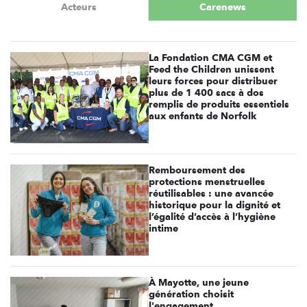
Acteurs
Carenews
La Fondation CMA CGM et
Feed the Children unissent
leurs forces pour distribuer
plus de 1 400 sacs à dos
remplis de produits essentiels
aux enfants de Norfolk
Remboursement des
protections menstruelles
réutilisables : une avancée
historique pour la dignité et
l’égalité d’accès à l’hygiène
intime
À Mayotte, une jeune
génération choisit
l'engagement