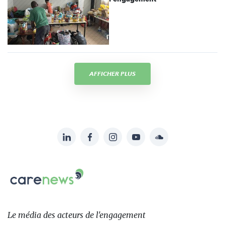
AFFICHER PLUS
LinkedIn
Facebook
Instagram
YouTube
Soundcloud
Suivez-
nous
Carenews,
sur:
Le
média
des
Le média
des acteurs
de l'engagement
acteurs