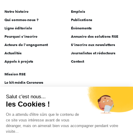
de
Notre histoire
Emplois
l'engagement
Qui sommes-nous ?
Publications
Ligne éditoriale
Évènements
Pourquoi s'inscrire
Annuaire des solutions RSE
Acteurs de l'engagement
S'inscrire aux newsletters
Actualités
Journalistes et rédacteurs
Appels à projets
Contact
Mission RSE
Le kit média Carenews
Groupe AEF
Salut c'est nous...
AEF info
les Cookies !
Novethic
On a attendu d'être sûrs que le contenu de
PRODURABLE
ce site vous intéresse avant de vous
Inclusiv Day
déranger, mais on aimerait bien vous accompagner pendant votre
visite...