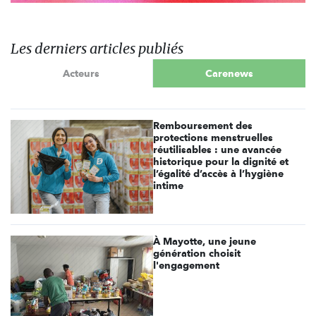
Les derniers articles publiés
Acteurs
Carenews
Remboursement des
protections menstruelles
réutilisables : une avancée
historique pour la dignité et
l’égalité d’accès à l’hygiène
intime
À Mayotte, une jeune
génération choisit
l'engagement