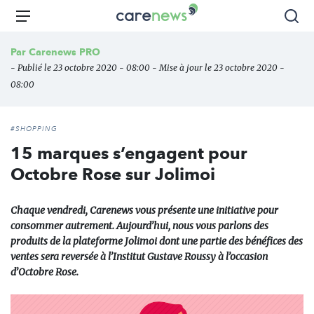
Aller
Carenews,
Menu
Rec
au
Le
contenu
média
Par
Carenews PRO
principal
des
- Publié le 23 octobre 2020 - 08:00 - Mise à jour le 23 octobre 2020 -
acteurs
08:00
de
l'engagement
#SHOPPING
15 marques s’engagent pour
Octobre Rose sur Jolimoi
Chaque vendredi, Carenews vous présente une initiative pour
consommer autrement. Aujourd’hui, nous vous parlons des
produits de la plateforme Jolimoi dont une partie des bénéfices des
ventes sera reversée à l’Institut Gustave Roussy à l’occasion
d’Octobre Rose.