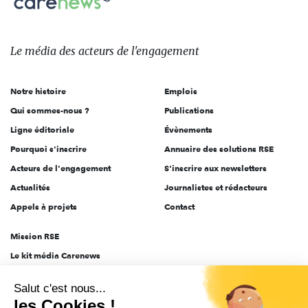
sur:
Le
média
des
Le média
des acteurs
de l'engagement
acteurs
de
Notre histoire
Emplois
l'engagement
Qui sommes-nous ?
Publications
Ligne éditoriale
Évènements
Pourquoi s'inscrire
Annuaire des solutions RSE
Acteurs de l'engagement
S'inscrire aux newsletters
Actualités
Journalistes et rédacteurs
Appels à projets
Contact
Mission RSE
Le kit média Carenews
Groupe AEF
Salut c'est nous...
AEF info
les Cookies !