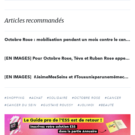
Articles recommandés
Octobre Rose : mobilisation pendant un mois contre le cancer du sein
[EN IMAGES] Pour Octobre Rose, Téva et Ruban Rose appellent avec humour à se faire dépister
[EN IMAGES] #JaimeMesSeins et #Tousunisparunemêmecouleur pour Octobre Rose
#SHOPPING
#ACHAT
#SOLIDAIRE
#OCTOBRE ROSE
#CANCER
#CANCER DU SEIN
#GUSTAVE ROUSSY
#JOLIMOI
#BEAUTÉ