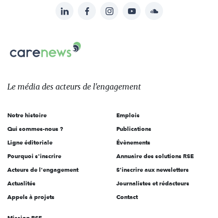
LinkedIn
Facebook
Instagram
YouTube
Soundcloud
Suivez-
nous
Carenews,
sur:
Le
média
des
Le média
des acteurs
de l'engagement
acteurs
de
Notre histoire
Emplois
l'engagement
Qui sommes-nous ?
Publications
Ligne éditoriale
Évènements
Pourquoi s'inscrire
Annuaire des solutions RSE
Acteurs de l'engagement
S'inscrire aux newsletters
Actualités
Journalistes et rédacteurs
Appels à projets
Contact
Mission RSE