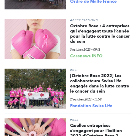
Ordre de Malte France
#ASSOCIATIONS
Octobre Rose : 4 entreprises
qui s’engagent toute l’année
pour la lutte contre le cancer
du sein
3 octobre 2023 - 09:11
Carenews INFO
#RSE
[Octobre Rose 2022] Les
collaborateurs Swiss Life
engagés dans la lutte contre
le cancer du sein
17 octobre 2022 - 15:58
Fondation Swiss Life
#RSE
Quelles entreprises
s’engagent pour l’édition
2022 d’Octobre Rose ?