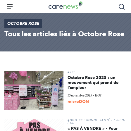
Aller
Carenews,
Menu
Rec
au
Le
contenu
média
OCTOBRE ROSE
principal
des
Tous les articles liés à Octobre Rose
acteurs
de
l'engagement
#RSE
Octobre Rose 2025 : un
mouvement qui prend de
l’ampleur
10 novembre 2025 - 16:38
microDON
#ODD 03 : BONNE SANTÉ ET BIEN-
ÊTRE
« PAS À VENDRE » - Pour