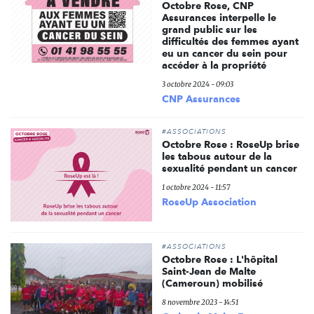
Octobre Rose, CNP
Assurances interpelle le
grand public sur les
difficultés des femmes ayant
eu un cancer du sein pour
accéder à la propriété
3 octobre 2024 - 09:03
CNP Assurances
#ASSOCIATIONS
Octobre Rose : RoseUp brise
les tabous autour de la
sexualité pendant un cancer
1 octobre 2024 - 11:57
RoseUp Association
#ASSOCIATIONS
Octobre Rose : L'hôpital
Saint-Jean de Malte
(Cameroun) mobilisé
8 novembre 2023 - 14:51