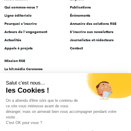
l'engagement
Qui sommes-nous ?
Publications
Ligne éditoriale
Évènements
Pourquoi s'inscrire
Annuaire des solutions RSE
Acteurs de l'engagement
S'inscrire aux newsletters
Actualités
Journalistes et rédacteurs
Appels à projets
Contact
Mission RSE
Le kit média Carenews
Groupe AEF
Salut c'est nous...
AEF info
les Cookies !
Novethic
On a attendu d'être sûrs que le contenu de
PRODURABLE
ce site vous intéresse avant de vous
Inclusiv Day
déranger, mais on aimerait bien vous accompagner pendant votre
visite...
C'est OK pour vous ?