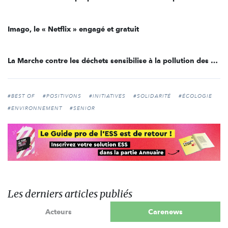
Imago, le « Netflix » engagé et gratuit
La Marche contre les déchets sensibilise à la pollution des masques chirurgicaux
#BEST OF
#POSITIVONS
#INITIATIVES
#SOLIDARITÉ
#ÉCOLOGIE
#ENVIRONNEMENT
#SENIOR
Les derniers articles publiés
Acteurs
Carenews