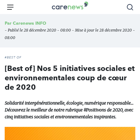
Aller
Carenews,
Menu
Rec
au
Le
contenu
média
Par
Carenews INFO
principal
des
- Publié le 28 décembre 2020 - 08:00 - Mise à jour le 28 décembre 2020 -
acteurs
08:00
de
l'engagement
#BEST OF
[Best of] Nos 5 initiatives sociales et
environnementales coup de cœur
de 2020
Solidarité intergénérationnelle, écologie, numérique responsable...
Découvrez le meilleur de notre rubrique #Positivons de 2020, avec
cinq initiatives sociales et environnementales inspirantes.