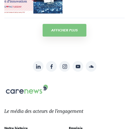
AFFICHER PLUS
LinkedIn
Facebook
Instagram
YouTube
Soundcloud
Suivez-
nous
Carenews,
sur:
Le
média
des
Le média
des acteurs
de l'engagement
acteurs
de
Notre histoire
Emplois