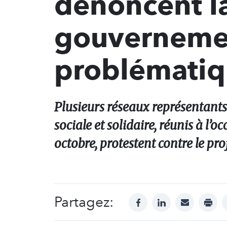
dénoncent la
gouvernemen
problématiq
Plusieurs réseaux représentants 
sociale et solidaire, réunis à l’
octobre, protestent contre le p
Partagez:
facebook
linkedin
mail
print