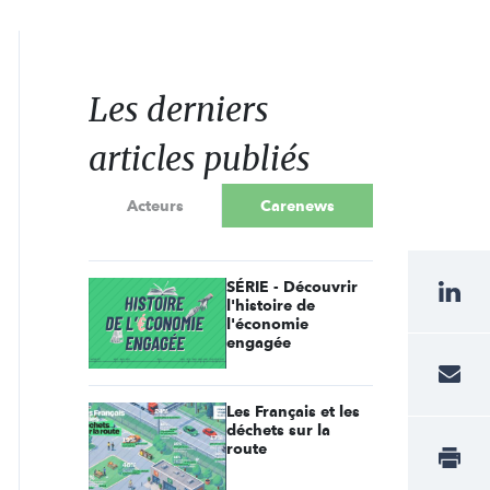
Les derniers
articles publiés
Acteurs
Carenews
SÉRIE - Découvrir
l'histoire de
l'économie
engagée
Les Français et les
déchets sur la
route