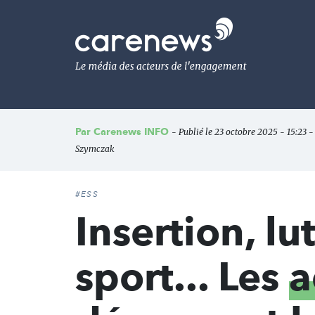
Aller
au
Carenews,
contenu
Le
principal
média
des
acteurs
de
l'engagement
Par
Carenews INFO
- Publié le 23 octobre 2025 - 15:23 - 
Szymczak
#ESS
Insertion, lu
sport... Les
a