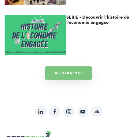
SÉRIE - Découvrir l'histoire de
l'économie engagée
AFFICHER PLUS
LinkedIn
Facebook
Instagram
YouTube
Soundcloud
Suivez-
nous
Carenews,