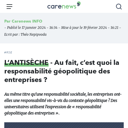
Aller
Carenews,
Menu
Rec
au
Le
contenu
média
Par
Carenews INFO
principal
des
- Publié le 17 janvier 2024 - 16:34 - Mise à jour le 19 février 2024 - 16:21 -
acteurs
Ecrit par :
Théo Nepipvoda
de
l'engagement
#RSE
L’ANTISÈCHE
- Au fait, c’est quoi la
responsabilité géopolitique des
entreprises ?
Au même titre qu’une responsabilité sociétale, les entreprises ont-
elles une responsabilité vis-à-vis du contexte géopolitique ? Des
universitaires utilisent l’expression de « responsabilité
géopolitique des entreprises ».