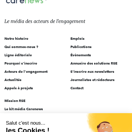
sur:
Le
média
des
Le média
des acteurs
de l'engagement
acteurs
de
Notre histoire
Emplois
l'engagement
Qui sommes-nous ?
Publications
Ligne éditoriale
Évènements
Pourquoi s'inscrire
Annuaire des solutions RSE
Acteurs de l'engagement
S'inscrire aux newsletters
Actualités
Journalistes et rédacteurs
Appels à projets
Contact
Mission RSE
Le kit média Carenews
Groupe AEF
Salut c'est nous...
AEF info
les Cookies !