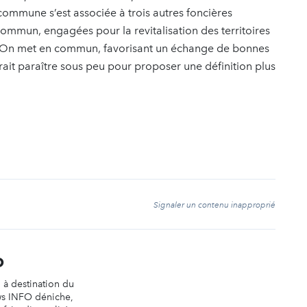
commune s’est associée à trois autres foncières
n commun, engagées pour la revitalisation des territoires
et, On met en commun, favorisant un échange de bonnes
vrait paraître sous peu pour proposer une définition plus
t
Signaler un contenu inapproprié
O
n à destination du
ws INFO déniche,