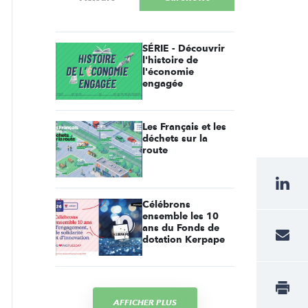
SÉRIE - Découvrir
l'histoire de
l'économie
engagée
Les Français et les
déchets sur la
route
Célébrons
ensemble les 10
ans du Fonds de
dotation Kerpape
AFFICHER PLUS