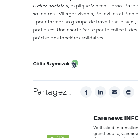
l’utilité sociale
», explique Vincent Josso. Base 
solidaires – Villages vivants, Bellevilles et Bie
- pour former un groupe de travail sur le suj
pratiques. Une charte écrite par le collectif de
précise des foncières solidaires.
Célia Szymczak
Partagez :
facebook
linkedin
mail
prin
Carenews INF
Verticale d'informatio
grand public, Carene