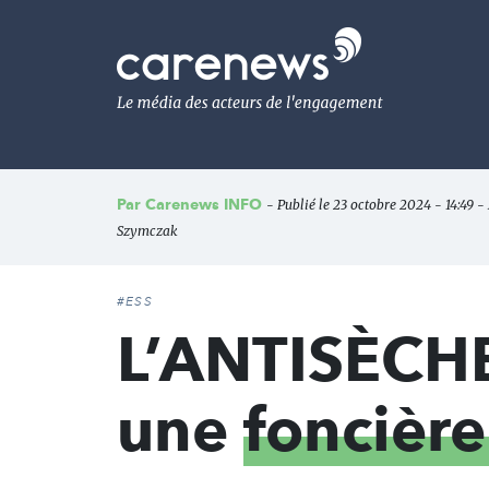
Aller
au
Carenews,
contenu
Le
principal
média
des
acteurs
de
l'engagement
Par
Carenews INFO
- Publié le 23 octobre 2024 - 14:49 -
Szymczak
#ESS
L’ANTISÈCHE 
une
foncière