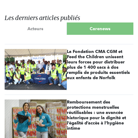
Les derniers articles publiés
Acteurs
Carenews
La Fondation CMA CGM et
Feed the Children unissent
leurs forces pour distribuer
plus de 1 400 sacs à dos
remplis de produits essentiels
aux enfants de Norfolk
Remboursement des
protections menstruelles
réutilisables : une avancée
historique pour la dignité et
l’égalité d’accès à l’hygiène
intime