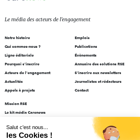
Le
média
des
Le média
des acteurs
de l'engagement
acteurs
de
Notre histoire
Emplois
l'engagement
Qui sommes-nous ?
Publications
Ligne éditoriale
Évènements
Pourquoi s'inscrire
Annuaire des solutions RSE
Acteurs de l'engagement
S'inscrire aux newsletters
Actualités
Journalistes et rédacteurs
Appels à projets
Contact
Mission RSE
Le kit média Carenews
Groupe AEF
Salut c'est nous...
AEF info
les Cookies !
Novethic