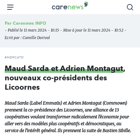
Aller
Carenews,
Menu
Rec
au
Le
contenu
média
Par
Carenews INFO
principal
des
- Publié le 11 mars 2024 - 10:15 - Mise à jour le 11 mars 2024 - 10:52 -
acteurs
Ecrit par :
Camille Dorival
de
l'engagement
#MERCATO
Maud Sarda et Adrien Montagut
,
nouveaux co-présidents des
Licoornes
Maud Sarda (Label Emmaüs) et Adrien Montagut (Commown)
prennent la co-présidence des Licoornes, une alliance de 13
coopératives voulant transformer radicalement l'économie pour
aller vers des modèles plus coopératifs et démocratiques, au
service de l'intérêt général. Ils prennent la suite de Bastien Sibille.