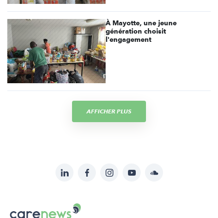
À Mayotte, une jeune
génération choisit
l'engagement
AFFICHER PLUS
LinkedIn
Facebook
Instagram
YouTube
Soundcloud
Suivez-
nous
Carenews,
sur: