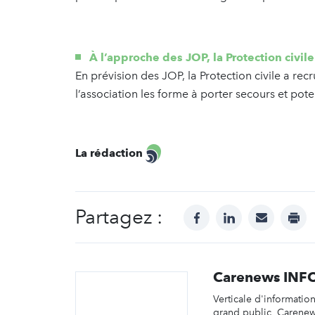
À l’approche des JOP, la Protection civi
En prévision des JOP, la Protection civile a re
l’association les forme à porter secours et pot
La rédaction
Partagez :
facebook
linkedin
mail
prin
Carenews INF
Verticale d'informatio
grand public, Carene