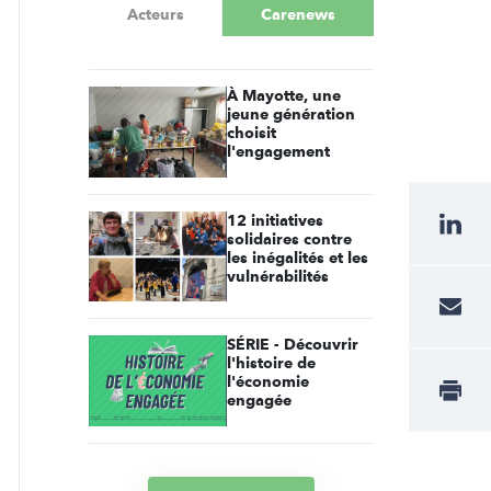
Acteurs
Carenews
À Mayotte, une
jeune génération
choisit
l'engagement
12 initiatives
solidaires contre
les inégalités et les
vulnérabilités
SÉRIE - Découvrir
l'histoire de
l'économie
engagée