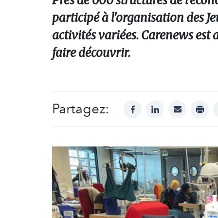
Près de 600 structures de l'écono
participé à l'organisation des 
activités variées. Carenews est a
faire découvrir.
Partagez:
facebook
linkedin
mail
print