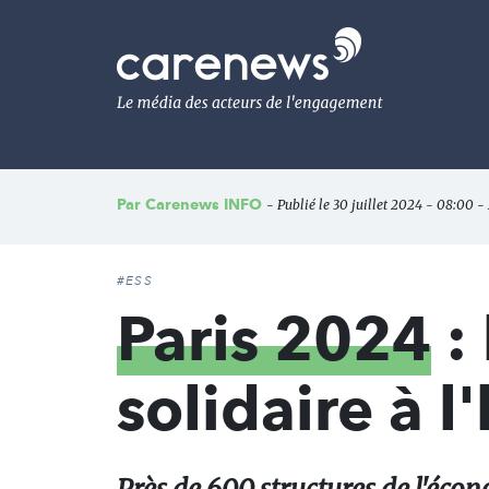
Aller
au
Carenews,
contenu
Le
principal
média
des
acteurs
de
l'engagement
Par
Carenews INFO
- Publié le 30 juillet 2024 - 08:00 - 
#ESS
Paris 2024
:
solidaire à 