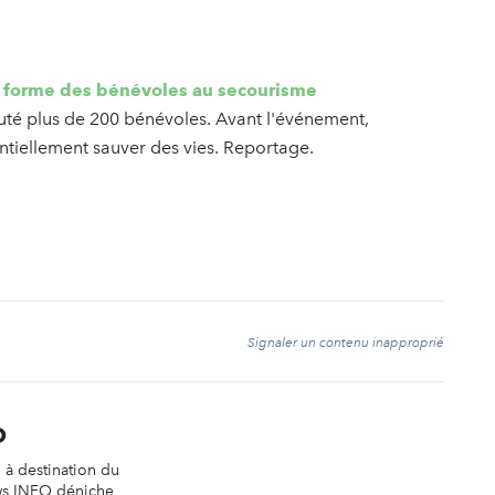
le forme des bénévoles au secourisme
cruté plus de 200 bénévoles. Avant l'événement,
entiellement sauver des vies. Reportage.
t
Signaler un contenu inapproprié
O
n à destination du
ws INFO déniche,