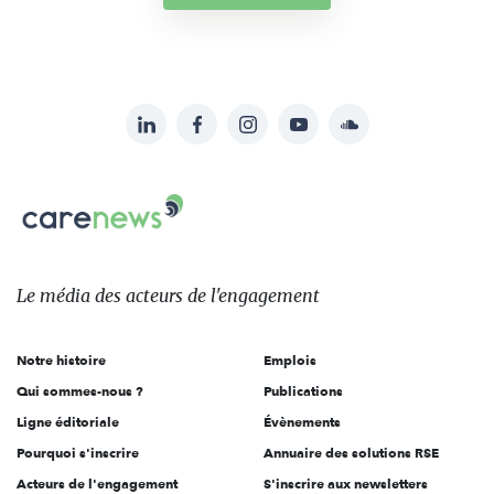
LinkedIn
Facebook
Instagram
YouTube
Soundcloud
Suivez-
nous
Carenews,
sur:
Le
média
des
Le média
des acteurs
de l'engagement
acteurs
de
Notre histoire
Emplois
l'engagement
Qui sommes-nous ?
Publications
Ligne éditoriale
Évènements
Pourquoi s'inscrire
Annuaire des solutions RSE
Acteurs de l'engagement
S'inscrire aux newsletters