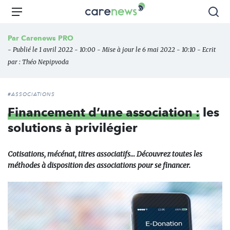
Aller
Carenews,
Menu
Rec
au
Le
contenu
média
Par
Carenews PRO
principal
des
- Publié le 1 avril 2022 - 10:00 - Mise à jour le 6 mai 2022 - 10:10 - Ecrit
acteurs
par :
Théo Nepipvoda
de
l'engagement
#ASSOCIATIONS
Financement d’une association :
les
solutions à privilégier
Cotisations, mécénat, titres associatifs… Découvrez toutes les
méthodes à disposition des associations pour se financer.