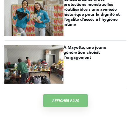
protections menstruelles
réutilisables : une avancée
historique pour la dignité et
l’égalité d’accès à l’hygiène
intime
À Mayotte, une jeune
génération choisit
l'engagement
AFFICHER PLUS