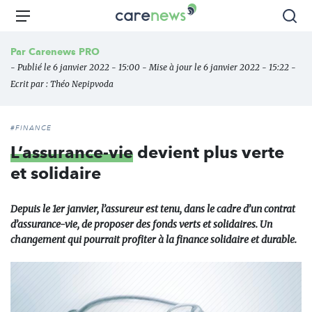
Aller
Carenews,
Menu
Rec
au
Le
contenu
média
Par
Carenews PRO
principal
des
- Publié le 6 janvier 2022 - 15:00 - Mise à jour le 6 janvier 2022 - 15:22 -
acteurs
Ecrit par :
Théo Nepipvoda
de
l'engagement
#FINANCE
L’assurance-vie
devient plus verte
et solidaire
Depuis le 1er janvier, l’assureur est tenu, dans le cadre d’un contrat
d’assurance-vie, de proposer des fonds verts et solidaires. Un
changement qui pourrait profiter à la finance solidaire et durable.