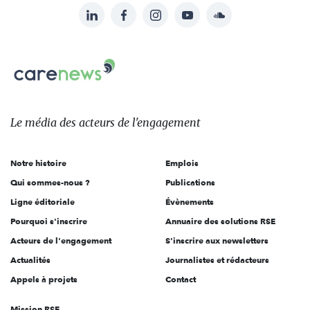
LinkedIn
Facebook
Instagram
YouTube
Soundcloud
Suivez-
nous
Carenews,
sur:
Le
média
des
Le média
des acteurs
de l'engagement
acteurs
de
Notre histoire
Emplois
l'engagement
Qui sommes-nous ?
Publications
Ligne éditoriale
Évènements
Pourquoi s'inscrire
Annuaire des solutions RSE
Acteurs de l'engagement
S'inscrire aux newsletters
Actualités
Journalistes et rédacteurs
Appels à projets
Contact
Mission RSE