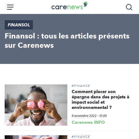
Aller
Carenews,
Menu
Rec
au
Le
contenu
média
FINANSOL
principal
des
Finansol : tous les articles présents
acteurs
de
sur Carenews
l'engagement
#FINANCE
Comment placer son
épargne dans des projets à
impact social et
environnemental ?
8 novembre 2022 - 15:00
Carenews INFO
#FINANCE