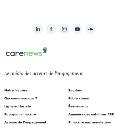
LinkedIn
Facebook
Instagram
YouTube
Soundcloud
Suivez-
nous
Carenews,
sur:
Le
média
des
Le média
des acteurs
de l'engagement
acteurs
de
Notre histoire
Emplois
l'engagement
Qui sommes-nous ?
Publications
Ligne éditoriale
Évènements
Pourquoi s'inscrire
Annuaire des solutions RSE
Acteurs de l'engagement
S'inscrire aux newsletters