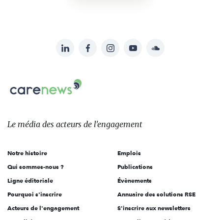
LinkedIn
Facebook
Instagram
YouTube
Soundcloud
Suivez-
nous
Carenews,
sur:
Le
média
des
Le média
des acteurs
de l'engagement
acteurs
de
Notre histoire
Emplois
l'engagement
Qui sommes-nous ?
Publications
Ligne éditoriale
Évènements
Pourquoi s'inscrire
Annuaire des solutions RSE
Acteurs de l'engagement
S'inscrire aux newsletters