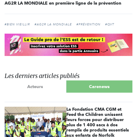
AG2R LA MONDIALE en première ligne de la prévention
#BIEN VIEILLIR
#AG2R LA MONDIALE
#PRÉVENTION
#QVT
Les derniers articles publiés
Acteurs
Carenews
La Fondation CMA CGM et
Feed the Children unissent
leurs forces pour distribuer
plus de 1 400 sacs à dos
remplis de produits essentiels
aux enfants de Norfolk