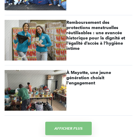
Remboursement des
protections menstruelles
réutilisables : une avancée
historique pour la dignité et
l’égalité d’accès à l’hygiène
intime
À Mayotte, une jeune
génération choisit
l'engagement
AFFICHER PLUS