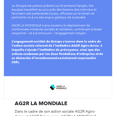
Le Groupe est partout présent sur le territoire français. Ses
équipes travaillent au plus près des besoins des individus et
favorisent des partenariats locaux, efficaces sur le terrain et
pertinents vis-à-vis des enjeux globaux de la société.
AG2R LA MONDIALE a ainsi soutenu le déploiement de
nombreuses initiatives sociales et solidaires, contribuant à laisser
s’exprimer – et à promouvoir – l’engagement citoyen.
L’engagement sociétal du Groupe s’exerce dans le cadre de
l’action sociale relevant de l’institution AG2R Agirc-Arrco, à
laquelle s’ajoute l’institution de prévoyance, ainsi que des
actions soutenues par les deux Fondations d’entreprise et de
sa démarche d’investissement socialement responsable
(ISR).
AG2R LA MONDIALE
Dans le cadre de son action sociale AG2R Agirc-