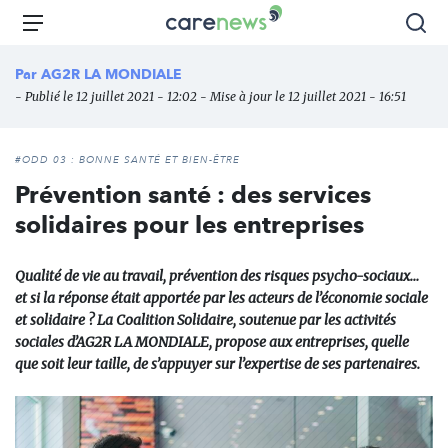
Aller
Carenews,
Menu
Rec
au
Le
contenu
média
Par
AG2R LA MONDIALE
principal
des
- Publié le 12 juillet 2021 - 12:02 - Mise à jour le 12 juillet 2021 - 16:51
acteurs
de
l'engagement
#ODD 03 : BONNE SANTÉ ET BIEN-ÊTRE
Prévention santé : des services
solidaires pour les entreprises
Qualité de vie au travail, prévention des risques psycho-sociaux…
et si la réponse était apportée par les acteurs de l’économie sociale
et solidaire ? La Coalition Solidaire, soutenue par les activités
sociales d’AG2R LA MONDIALE, propose aux entreprises, quelle
que soit leur taille, de s’appuyer sur l’expertise de ses partenaires.