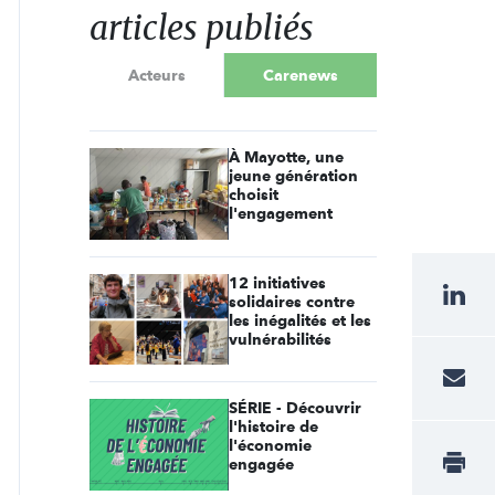
articles publiés
Acteurs
Carenews
À Mayotte, une
jeune génération
choisit
l'engagement
12 initiatives
solidaires contre
les inégalités et les
vulnérabilités
SÉRIE - Découvrir
l'histoire de
l'économie
engagée