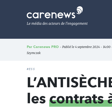
Aller
au
Carenews,
contenu
Le
principal
média
des
acteurs
de
l'engagement
Par
Carenews PRO
- Publié le 4 septembre 2024 - 14:00 -
Szymczak
#ESS
L’ANTISÈCHE 
les
contrats 