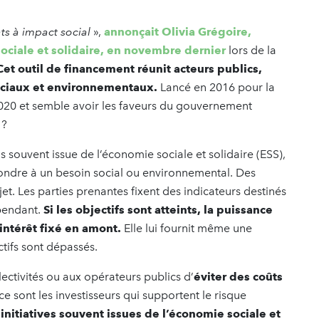
ats à impact social
»,
annonçait Olivia Grégoire,
ociale et solidaire, en novembre dernier
lors de la
Cet outil de financement réunit acteurs publics,
 sociaux et environnementaux.
Lancé en 2016 pour la
 2020 et semble avoir les faveurs du gouvernement
t ?
us souvent issue de l’économie sociale et solidaire (ESS),
ondre à un besoin social ou environnemental. Des
jet. Les parties prenantes fixent des indicateurs destinés
épendant.
Si les objectifs sont atteints, la puissance
intérêt fixé en amont.
Elle lui fournit même une
ectifs sont dépassés.
llectivités ou aux opérateurs publics d’
éviter des coûts
ce sont les investisseurs qui supportent le risque
nitiatives souvent issues de l’économie sociale et