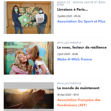
#ODD 03 : BONNE SANTÉ ET BIEN-
ÊTRE
Livraison à Paris...
3 juillet 2020 - 09:26
Association Du Sport et Plus
#PHILANTHROPIE
Le voeu, facteur de résilience
3 juin 2020 - 16:06
Make-A-Wish France
#PHILANTHROPIE
Le monde de maintenant
18 mai 2020 - 10:51
Association Française des
Fundraisers (AFF)