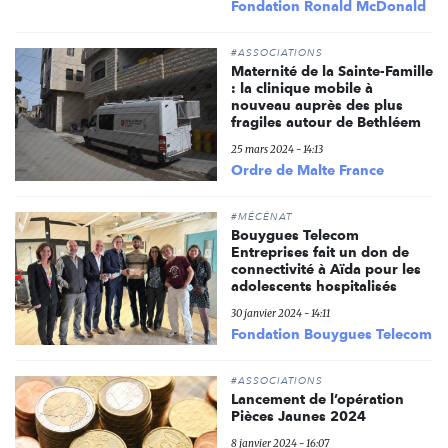
Fondation Ronald McDonald
#ASSOCIATIONS
Maternité de la Sainte-Famille
: la clinique mobile à
nouveau auprès des plus
fragiles autour de Bethléem
25 mars 2024 - 14:13
Ordre de Malte France
#MÉCÉNAT
Bouygues Telecom
Entreprises fait un don de
connectivité à Aïda pour les
adolescents hospitalisés
30 janvier 2024 - 14:11
Fondation Bouygues Telecom
#ASSOCIATIONS
Lancement de l’opération
Pièces Jaunes 2024
8 janvier 2024 - 16:07