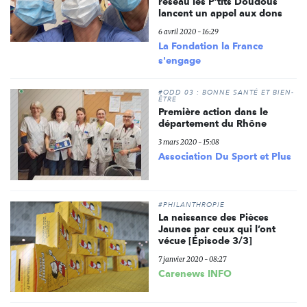
réseau les P’tits Doudous
lancent un appel aux dons
6 avril 2020 - 16:29
La Fondation la France
s'engage
#ODD 03 : BONNE SANTÉ ET BIEN-
ÊTRE
Première action dans le
département du Rhône
3 mars 2020 - 15:08
Association Du Sport et Plus
#PHILANTHROPIE
La naissance des Pièces
Jaunes par ceux qui l’ont
vécue [Épisode 3/3]
7 janvier 2020 - 08:27
Carenews INFO