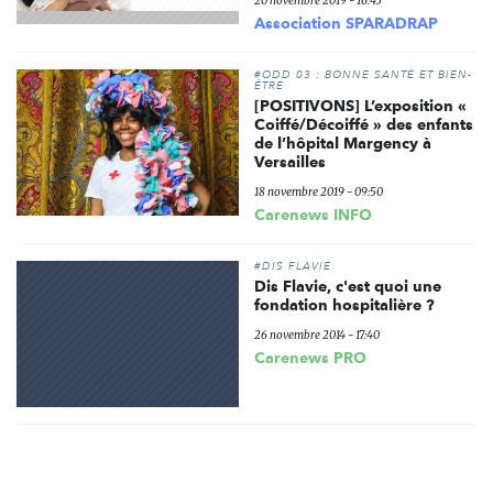
20 novembre 2019 - 16:45
Association SPARADRAP
#ODD 03 : BONNE SANTÉ ET BIEN-
ÊTRE
[POSITIVONS] L’exposition «
Coiffé/Décoiffé » des enfants
de l’hôpital Margency à
Versailles
18 novembre 2019 - 09:50
Carenews INFO
#DIS FLAVIE
Dis Flavie, c'est quoi une
fondation hospitalière ?
26 novembre 2014 - 17:40
Carenews PRO