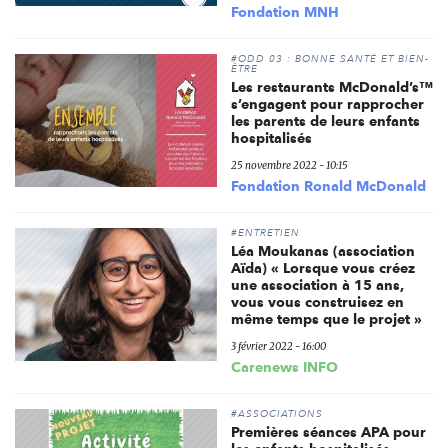
Fondation MNH
#ODD 03 : BONNE SANTÉ ET BIEN-
ÊTRE
Les restaurants McDonald’s™
s’engagent pour rapprocher
les parents de leurs enfants
hospitalisés
25 novembre 2022 - 10:15
Fondation Ronald McDonald
#ENTRETIEN
Léa Moukanas (association
Aïda) « Lorsque vous créez
une association à 15 ans,
vous vous construisez en
même temps que le projet »
3 février 2022 - 16:00
Carenews INFO
#ASSOCIATIONS
Premières séances APA pour