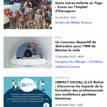
Soins mères-enfants au Togo
: Zoom sur l'hôpital
d'Elavagnon
14 avril 2023 - 14:47
Ordre de Malte France
#RSE
Un nouveau dispositif de
distraction pour l'IRM de
Mantes-la-Jolie
22 décembre 2022 - 08:50
Imagine for Margo - Children
without Cancer
#MÉCÉNAT
[IMPACT SOCIAL] G.I.H Bichat
: Découvrez les impacts de la
formation des professionnels
aux mutilations génitales
féminines
20 décembre 2022 - 11:30