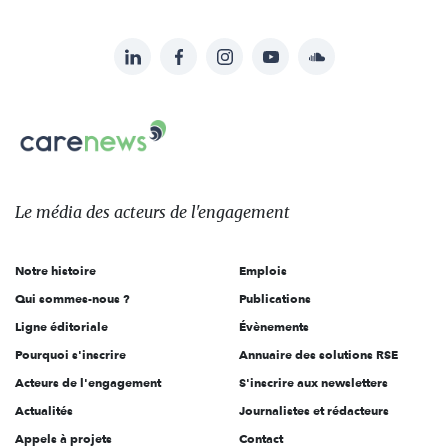
LinkedIn
Facebook
Instagram
YouTube
Soundcloud
Suivez-
nous
Carenews,
sur:
Le
média
des
Le média
des acteurs
de l'engagement
acteurs
de
Notre histoire
Emplois
l'engagement
Qui sommes-nous ?
Publications
Ligne éditoriale
Évènements
Pourquoi s'inscrire
Annuaire des solutions RSE
Acteurs de l'engagement
S'inscrire aux newsletters
Actualités
Journalistes et rédacteurs
Appels à projets
Contact