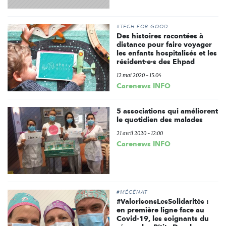
#TECH FOR GOOD
Des histoires racontées à
distance pour faire voyager
les enfants hospitalisés et les
résident·e·s des Ehpad
12 mai 2020 - 15:04
Carenews INFO
5 associations qui améliorent
le quotidien des malades
21 avril 2020 - 12:00
Carenews INFO
#MÉCÉNAT
#ValorisonsLesSolidarités :
en première ligne face au
Covid-19, les soignants du