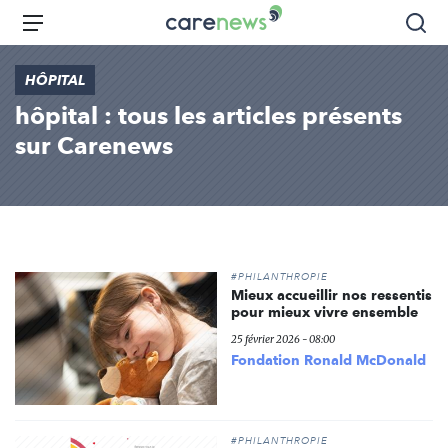
Aller
Carenews,
Menu
Rec
au
Le
contenu
média
HÔPITAL
principal
des
hôpital : tous les articles présents
acteurs
de
sur Carenews
l'engagement
#PHILANTHROPIE
Mieux accueillir nos ressentis
pour mieux vivre ensemble
25 février 2026 - 08:00
Fondation Ronald McDonald
#PHILANTHROPIE