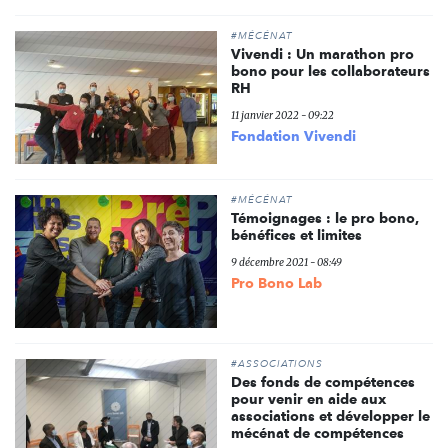
#MÉCÉNAT
Vivendi : Un marathon pro
bono pour les collaborateurs
RH
11 janvier 2022 - 09:22
Fondation Vivendi
#MÉCÉNAT
Témoignages : le pro bono,
bénéfices et limites
9 décembre 2021 - 08:49
Pro Bono Lab
#ASSOCIATIONS
Des fonds de compétences
pour venir en aide aux
associations et développer le
mécénat de compétences