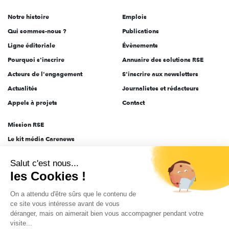
de
Notre histoire
Emplois
l'engagement
Qui sommes-nous ?
Publications
Ligne éditoriale
Évènements
Pourquoi s'inscrire
Annuaire des solutions RSE
Acteurs de l'engagement
S'inscrire aux newsletters
Actualités
Journalistes et rédacteurs
Appels à projets
Contact
Mission RSE
Le kit média Carenews
Groupe AEF
Salut c'est nous...
AEF info
les Cookies !
Novethic
On a attendu d'être sûrs que le contenu de
PRODURABLE
ce site vous intéresse avant de vous
Inclusiv Day
déranger, mais on aimerait bien vous accompagner pendant votre
visite...