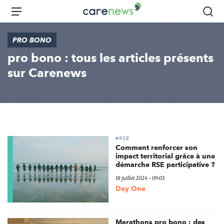
Aller
Carenews,
Menu
Rec
au
Le
contenu
média
PRO BONO
principal
des
pro bono : tous les articles présents
acteurs
de
sur Carenews
l'engagement
#RSE
Comment renforcer son
impact territorial grâce à une
démarche RSE participative ?
18 juillet 2024 - 09:03
Day One
Marathons pro bono : des