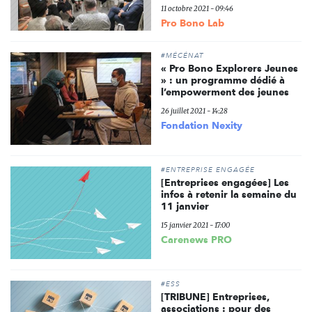
11 octobre 2021 - 09:46
Pro Bono Lab
#MÉCÉNAT
« Pro Bono Explorers Jeunes
» : un programme dédié à
l’empowerment des jeunes
26 juillet 2021 - 14:28
Fondation Nexity
#ENTREPRISE ENGAGÉE
[Entreprises engagées] Les
infos à retenir la semaine du
11 janvier
15 janvier 2021 - 17:00
Carenews PRO
#ESS
[TRIBUNE] Entreprises,
associations : pour des