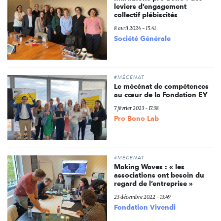
leviers d’engagement
collectif plébiscités
8 avril 2024 - 15:41
Société Générale
#MÉCÉNAT
Le mécénat de compétences
au cœur de la Fondation EY
7 février 2023 - 17:38
Pro Bono Lab
#MÉCÉNAT
Making Waves : « les
associations ont besoin du
regard de l’entreprise »
23 décembre 2022 - 13:49
Fondation Vivendi