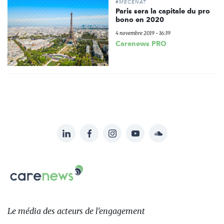
#MÉCÉNAT
Paris sera la capitale du pro
bono en 2020
4 novembre 2019 - 16:39
Carenews PRO
LinkedIn
Facebook
Instagram
YouTube
Soundcloud
Suivez-
nous
Carenews,
sur:
Le
média
des
Le média
des acteurs
de l'engagement
acteurs