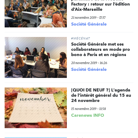
Factory : retour sur l’édition
d’Aix-Marseille
21 novembre 2019 - 17:37
Société Générale
#MÉCÉNAT
Société Générale met ses
collaborateurs en mode pro
bono à Paris et en régions
20 novembre 2019 - 16:26
Société Générale
[QUOI DE NEUF ?] L'agenda
de l’intérêt général du 15 au
24 novembre
15 novembre 2019 - 11:58
Carenews INFO