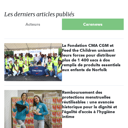
Les derniers articles publiés
Acteurs
Carenews
La Fondation CMA CGM et
Feed the Children unissent
leurs forces pour distribuer
plus de 1 400 sacs à dos
remplis de produits essentiels
aux enfants de Norfolk
Remboursement des
protections menstruelles
réutilisables : une avancée
historique pour la dignité et
l’égalité d’accès à l’hygiène
intime