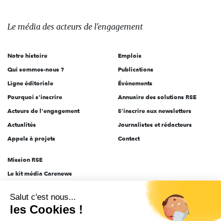
média
des
Le média
des acteurs
de l'engagement
acteurs
de
Notre histoire
Emplois
l'engagement
Qui sommes-nous ?
Publications
Ligne éditoriale
Évènements
Pourquoi s'inscrire
Annuaire des solutions RSE
Acteurs de l'engagement
S'inscrire aux newsletters
Actualités
Journalistes et rédacteurs
Appels à projets
Contact
Mission RSE
Le kit média Carenews
Groupe AEF
Salut c'est nous...
AEF info
les Cookies !
Novethic