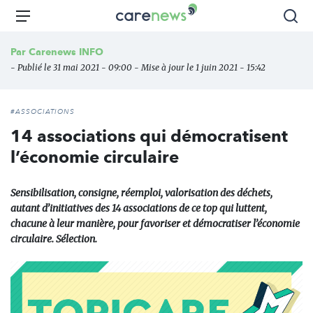
Aller
Carenews,
Menu
Rec
au
Le
contenu
média
Par
Carenews INFO
principal
des
- Publié le 31 mai 2021 - 09:00 - Mise à jour le 1 juin 2021 - 15:42
acteurs
de
l'engagement
#ASSOCIATIONS
14 associations qui démocratisent
l’économie circulaire
Sensibilisation, consigne, réemploi, valorisation des déchets,
autant d’initiatives des 14 associations de ce top qui luttent,
chacune à leur manière, pour favoriser et démocratiser l’économie
circulaire. Sélection.