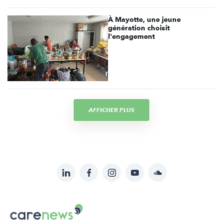
À Mayotte, une jeune
génération choisit
l'engagement
AFFICHER PLUS
LinkedIn
Facebook
Instagram
YouTube
Soundcloud
Suivez-
nous
Carenews,
sur:
Le