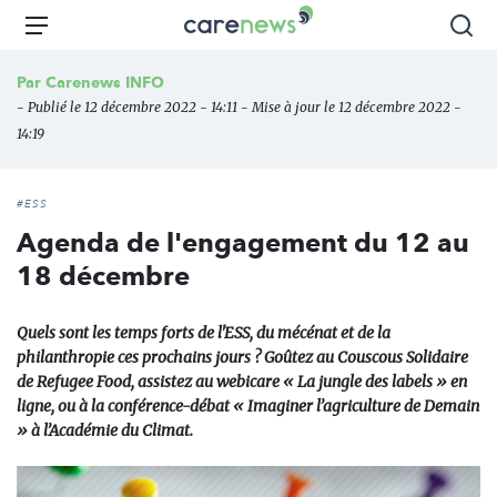
Aller
Carenews,
Menu
Rec
au
Le
contenu
média
Par
Carenews INFO
principal
des
- Publié le 12 décembre 2022 - 14:11 - Mise à jour le 12 décembre 2022 -
acteurs
14:19
de
l'engagement
#ESS
Agenda de l'engagement du 12 au
18 décembre
Quels sont les temps forts de l'ESS, du mécénat et de la
philanthropie ces prochains jours ? Goûtez au Couscous Solidaire
de Refugee Food, assistez au webicare « La jungle des labels » en
ligne, ou à la conférence-débat « Imaginer l’agriculture de Demain
» à l’Académie du Climat.