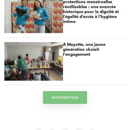
protections menstruelles
réutilisables : une avancée
historique pour la dignité et
l’égalité d’accès à l’hygiène
intime
À Mayotte, une jeune
génération choisit
l'engagement
AFFICHER PLUS