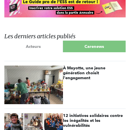
Les derniers articles publiés
Acteurs
Carenews
À Mayotte, une jeune
génération choisit
l'engagement
12 initiatives solidaires contre
les inégalités et les
vulnérabilités