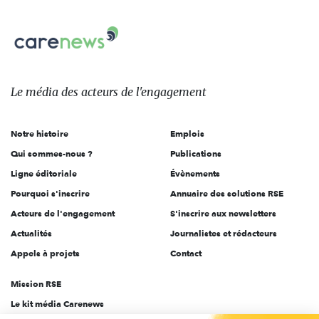
nous
Carenews,
sur:
Le
média
des
Le média
des acteurs
de l'engagement
acteurs
de
Notre histoire
Emplois
l'engagement
Qui sommes-nous ?
Publications
Ligne éditoriale
Évènements
Pourquoi s'inscrire
Annuaire des solutions RSE
Acteurs de l'engagement
S'inscrire aux newsletters
Actualités
Journalistes et rédacteurs
Appels à projets
Contact
Mission RSE
Le kit média Carenews