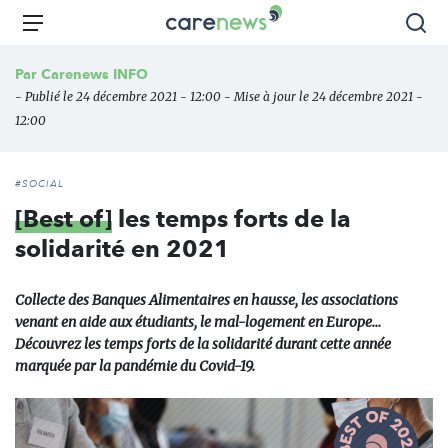
Aller
Carenews,
Menu
Rec
au
Le
contenu
média
Par
Carenews INFO
principal
des
- Publié le 24 décembre 2021 - 12:00 - Mise à jour le 24 décembre 2021 -
acteurs
12:00
de
l'engagement
#SOCIAL
[Best of]
les temps forts de la
solidarité en 2021
Collecte des Banques Alimentaires en hausse, les associations
venant en aide aux étudiants, le mal-logement en Europe…
Découvrez les temps forts de la solidarité durant cette année
marquée par la pandémie du Covid-19.